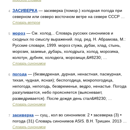
Морской словарь
ЗАСИВЕРКА
— засеверка (помор.) холодная погода при
4
северном или северо восточном ветре на севере СССР …
Словарь ветров
мороз
— См. холод... Словарь русских синонимов и
5
сходных по смыслу выражений. под. ред. Н. Абрамова, М.:
Русские словари, 1999. мороз стужа, дубак, хлад, стынь,
морозик, зазимье, дубарь, холодрыга, холод, морозяка,
колотун, дубняк, холодюга, морозище,&#8230; …
Словарь синонимов
погода
— (безведреная, дурная, ненастная, пасмурная,
6
тихая, чудная, ясная); беспогодица, мокропогодица,
непогода, непогодь, безвременье, ведро, ненастье. Погода
разгуливается, небо проясняется (выясневает,
разведривается). После дождя день стал&#8230; …
Словарь синонимов
засиверка
— сущ., кол во синонимов: 2 • засеверка (3) •
7
погода (31) Словарь синонимов ASIS. В.Н. Тришин. 2013 …
Словарь синонимов