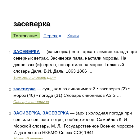
засеверка
Толкование
Перевод
Книги
ЗАСЕВЕРКА
— (засиверка) жен., архан. зимние холода при
1
северных ветрах. Засиверка пала, настали морозы. На
дворе засе(и)верело, поворотило на мороз. Толковый
словарь Даля. В.И. Даль. 1863 1866 …
Толковый словарь Даля
засеверка
— сущ., кол во синонимов: 3 • засиверка (2) •
2
мороз (40) • погода (31) Словарь синонимов ASIS …
Словарь синонимов
ЗАСИВЕРКА, ЗАСЕВЕРКА
— (арх.) холодная погода при
3
сев. или сев. вост. ветре, вообще холод. Самойлов К. И.
Морской словарь. М. Л.: Государственное Военно морское
Издательство НКВМФ Союза ССР, 1941 …