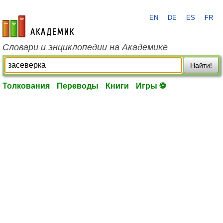
EN
DE
ES
FR
academic.ru
Словари и энциклопедии на Академике
Найти!
Толкования
Переводы
Книги
Игры ⚽