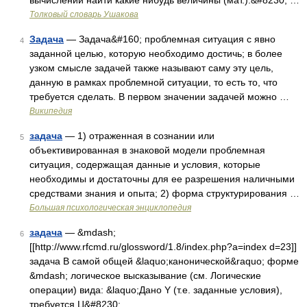
вычислений найти какие нибудь величины (мат.).&#8230; …
Толковый словарь Ушакова
Задача
— Задача&#160; проблемная ситуация с явно
4
заданной целью, которую необходимо достичь; в более
узком смысле задачей также называют саму эту цель,
данную в рамках проблемной ситуации, то есть то, что
требуется сделать. В первом значении задачей можно …
Википедия
задача
— 1) отраженная в сознании или
5
объективированная в знаковой модели проблемная
ситуация, содержащая данные и условия, которые
необходимы и достаточны для ее разрешения наличными
средствами знания и опыта; 2) форма структурирования …
Большая психологическая энциклопедия
задача
— &mdash;
6
[[http://www.rfcmd.ru/glossword/1.8/index.php?a=index d=23]]
задача В самой общей &laquo;канонической&raquo; форме
&mdash; логическое высказывание (см. Логические
операции) вида: &laquo;Дано Y (т.е. заданные условия),
требуется Ц&#8230; …