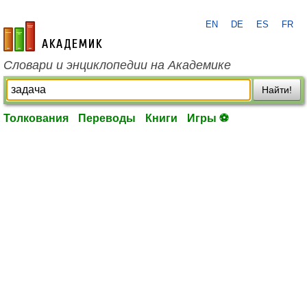
EN
DE
ES
FR
academic.ru
Словари и энциклопедии на Академике
Найти!
Толкования
Переводы
Книги
Игры ⚽