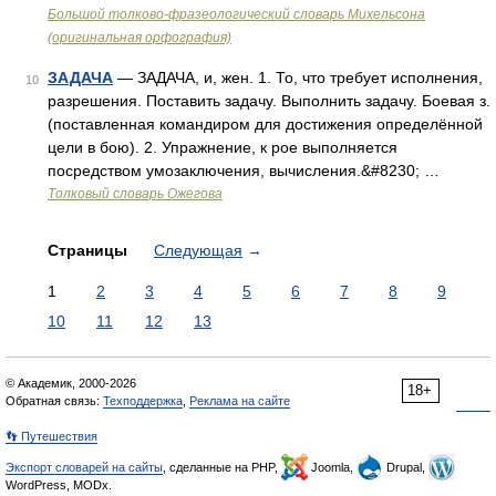
Большой толково-фразеологический словарь Михельсона
(оригинальная орфография)
ЗАДАЧА
— ЗАДАЧА, и, жен. 1. То, что требует исполнения,
10
разрешения. Поставить задачу. Выполнить задачу. Боевая з.
(поставленная командиром для достижения определённой
цели в бою). 2. Упражнение, к рое выполняется
посредством умозаключения, вычисления.&#8230; …
Толковый словарь Ожегова
Страницы
Следующая
→
1
2
3
4
5
6
7
8
9
10
11
12
13
© Академик, 2000-2026
18+
Обратная связь:
Техподдержка
,
Реклама на сайте
👣 Путешествия
Экспорт словарей на сайты
, сделанные на PHP,
Joomla,
Drupal,
WordPress, MODx.