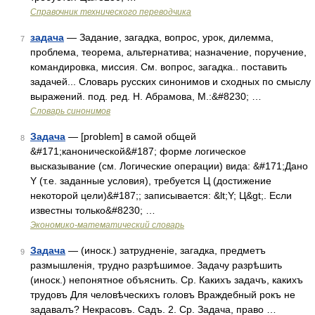
Справочник технического переводчика
задача
— Задание, загадка, вопрос, урок, дилемма,
7
проблема, теорема, альтернатива; назначение, поручение,
командировка, миссия. См. вопрос, загадка.. поставить
задачей... Словарь русских синонимов и сходных по смыслу
выражений. под. ред. Н. Абрамова, М.:&#8230; …
Словарь синонимов
Задача
— [problem] в самой общей
8
&#171;канонической&#187; форме логическое
высказывание (см. Логические операции) вида: &#171;Дано
Y (т.е. заданные условия), требуется Ц (достижение
некоторой цели)&#187;; записывается: &lt;Y; Ц&gt;. Если
известны только&#8230; …
Экономико-математический словарь
Задача
— (иноск.) затрудненіе, загадка, предметъ
9
размышленія, трудно разрѣшимое. Задачу разрѣшить
(иноск.) непонятное объяснить. Ср. Какихъ задачъ, какихъ
трудовъ Для человѣческихъ головъ Враждебный рокъ не
задавалъ? Некрасовъ. Садъ. 2. Ср. Задача, право …