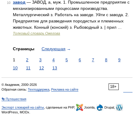
завод
— ЗАВОД, а, муж. 1. Промышленное предприятие с
10
механизированными процессами производства.
Металлургический з. Работать на заводе. Уйти с завода. 2.
Предприятие для разведения породистых и племенных
животных. Конный (конский) з. Рыбоводный з. | прил …
Толковый словарь Ожегова
Страницы
Следующая
→
1
2
3
4
5
6
7
8
9
10
11
12
13
© Академик, 2000-2026
18+
Обратная связь:
Техподдержка
,
Реклама на сайте
👣 Путешествия
Экспорт словарей на сайты
, сделанные на PHP,
Joomla,
Drupal,
WordPress, MODx.