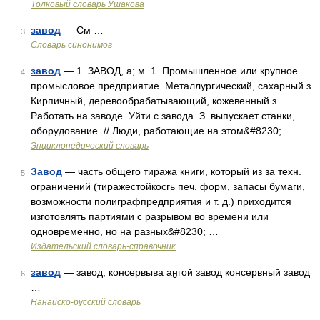
Толковый словарь Ушакова
завод
— См …
3
Словарь синонимов
завод
— 1. ЗАВОД, а; м. 1. Промышленное или крупное
4
промысловое предприятие. Металлургический, сахарный з.
Кирпичный, деревообрабатывающий, кожевенный з.
Работать на заводе. Уйти с завода. З. выпускает станки,
оборудование. // Люди, работающие на этом&#8230; …
Энциклопедический словарь
Завод
— часть общего тиража книги, который из за техн.
5
ограничений (тиражестойкосгь печ. форм, запасы бумаги,
возможности полиграфпредприятия и т. д.) приходится
изготовлять партиями с разрывом во времени или
одновременно, но на разных&#8230; …
Издательский словарь-справочник
завод
— завод; консервыва аӈгой завод консервный завод
6
…
Нанайско-русский словарь