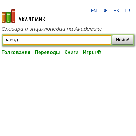
EN
DE
ES
FR
academic.ru
Словари и энциклопедии на Академике
Найти!
Толкования
Переводы
Книги
Игры ⚽