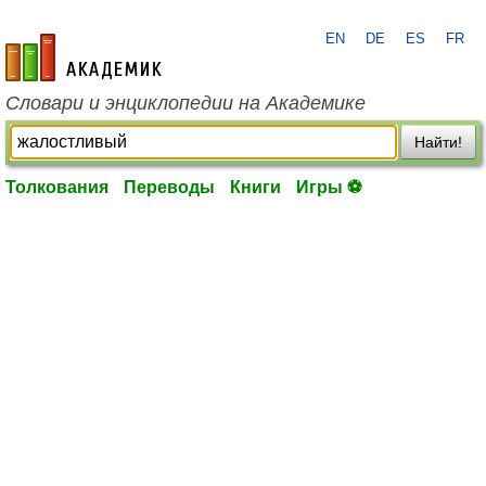
EN
DE
ES
FR
academic.ru
Словари и энциклопедии на Академике
Найти!
Толкования
Переводы
Книги
Игры ⚽