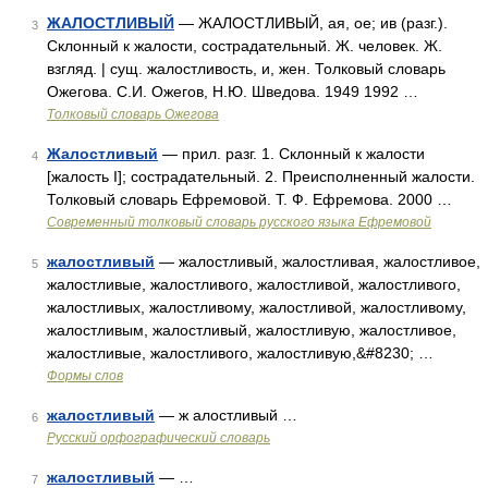
ЖАЛОСТЛИВЫЙ
— ЖАЛОСТЛИВЫЙ, ая, ое; ив (разг.).
3
Склонный к жалости, сострадательный. Ж. человек. Ж.
взгляд. | сущ. жалостливость, и, жен. Толковый словарь
Ожегова. С.И. Ожегов, Н.Ю. Шведова. 1949 1992 …
Толковый словарь Ожегова
Жалостливый
— прил. разг. 1. Склонный к жалости
4
[жалость I]; сострадательный. 2. Преисполненный жалости.
Толковый словарь Ефремовой. Т. Ф. Ефремова. 2000 …
Современный толковый словарь русского языка Ефремовой
жалостливый
— жалостливый, жалостливая, жалостливое,
5
жалостливые, жалостливого, жалостливой, жалостливого,
жалостливых, жалостливому, жалостливой, жалостливому,
жалостливым, жалостливый, жалостливую, жалостливое,
жалостливые, жалостливого, жалостливую,&#8230; …
Формы слов
жалостливый
— ж алостливый …
6
Русский орфографический словарь
жалостливый
— …
7