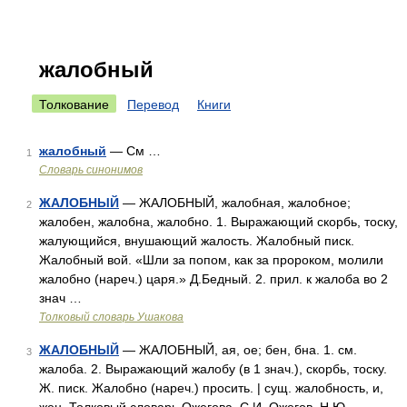
жалобный
Толкование
Перевод
Книги
жалобный
— См …
1
Словарь синонимов
ЖАЛОБНЫЙ
— ЖАЛОБНЫЙ, жалобная, жалобное;
2
жалобен, жалобна, жалобно. 1. Выражающий скорбь, тоску,
жалующийся, внушающий жалость. Жалобный писк.
Жалобный вой. «Шли за попом, как за пророком, молили
жалобно (нареч.) царя.» Д.Бедный. 2. прил. к жалоба во 2
знач …
Толковый словарь Ушакова
ЖАЛОБНЫЙ
— ЖАЛОБНЫЙ, ая, ое; бен, бна. 1. см.
3
жалоба. 2. Выражающий жалобу (в 1 знач.), скорбь, тоску.
Ж. писк. Жалобно (нареч.) просить. | сущ. жалобность, и,