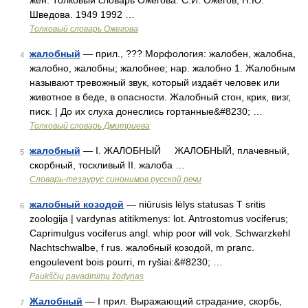
жен. Толковый словарь Ожегова. С.И. Ожегов, Н.Ю.
Шведова. 1949 1992 …
Толковый словарь Ожегова
жалобный
— прил., ??? Морфология: жалобен, жалобна,
4
жалобно, жалобны; жалобнее; нар. жалобно 1. Жалобным
называют тревожный звук, который издаёт человек или
животное в беде, в опасности. Жалобный стон, крик, визг,
писк. | До их слуха донеслись гортанные&#8230; …
Толковый словарь Дмитриева
жалобный
— I. ЖАЛОБНЫЙ ЖАЛОБНЫЙ, плачевный,
5
скорбный, тоскливый II. жалоба …
Словарь-тезаурус синонимов русской речи
жалобный козодой
— niūrusis lėlys statusas T sritis
6
zoologija | vardynas atitikmenys: lot. Antrostomus vociferus;
Caprimulgus vociferus angl. whip poor will vok. Schwarzkehl
Nachtschwalbe, f rus. жалобный козодой, m pranc.
engoulevent bois pourri, m ryšiai:&#8230; …
Paukščių pavadinimų žodynas
Жалобный
— I прил. Выражающий страдание, скорбь,
7