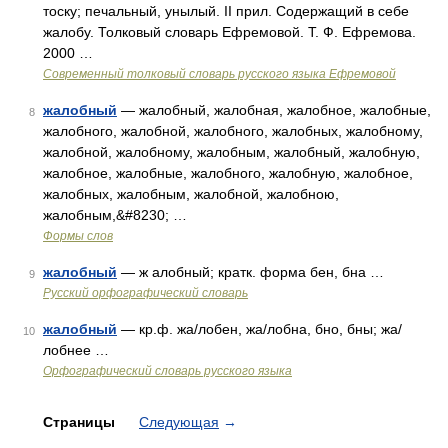
тоску; печальный, унылый. II прил. Содержащий в себе
жалобу. Толковый словарь Ефремовой. Т. Ф. Ефремова.
2000 …
Современный толковый словарь русского языка Ефремовой
жалобный
— жалобный, жалобная, жалобное, жалобные,
8
жалобного, жалобной, жалобного, жалобных, жалобному,
жалобной, жалобному, жалобным, жалобный, жалобную,
жалобное, жалобные, жалобного, жалобную, жалобное,
жалобных, жалобным, жалобной, жалобною,
жалобным,&#8230; …
Формы слов
жалобный
— ж алобный; кратк. форма бен, бна …
9
Русский орфографический словарь
жалобный
— кр.ф. жа/лобен, жа/лобна, бно, бны; жа/
10
лобнее …
Орфографический словарь русского языка
Страницы
Следующая
→