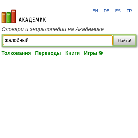
EN
DE
ES
FR
academic.ru
Словари и энциклопедии на Академике
Найти!
Толкования
Переводы
Книги
Игры ⚽