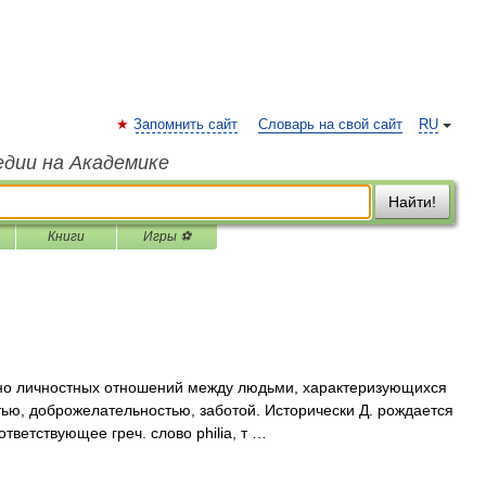
Запомнить сайт
Словарь на свой сайт
RU
едии на Академике
Найти!
Книги
Игры ⚽
но личностных отношений между людьми, характеризующихся
ью, доброжелательностью, заботой. Исторически Д. рождается
тветствующее греч. слово philia, т …