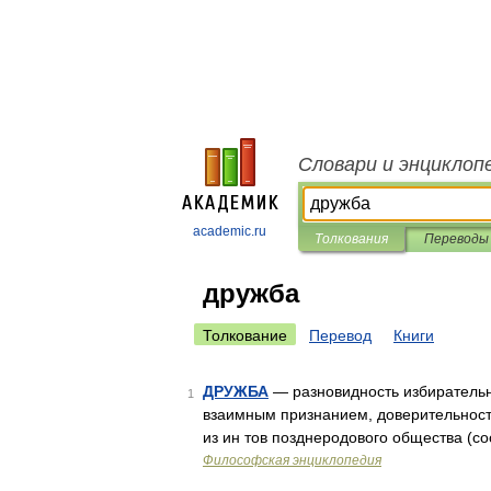
Словари и энциклоп
academic.ru
Толкования
Переводы
дружба
Толкование
Перевод
Книги
ДРУЖБА
— разновидность избиратель
1
взаимным признанием, доверительност
из ин тов позднеродового общества (соо
Философская энциклопедия