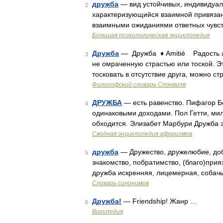
дружба
— вид устойчивых, индивидуа
2
характеризующийся взаимной привязан
взаимными ожиданиями ответных чувст
Большая психологическая энциклопедия
Дружба
— Дружба ♦ Amitié Радость л
3
не омраченную страстью или тоской. Эт
тосковать в отсутствие друга, можно с
Философский словарь Спонвиля
ДРУЖБА
— есть равенство. Пифагор Б
4
одинаковыми доходами. Пол Гетти, мил
обходится. Элизабет Марбури Дружба э
Сводная энциклопедия афоризмов
дружба
— Дружество, дружелюбие, добр
5
знакомство, побратимство, (благо)при
дружба искренняя, лицемерная, собачь
Словарь синонимов
Дружба!
— Friendship! Жанр …
6
Википедия