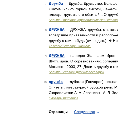
Дружба
— Дружба. Дружество. Больше т
7
Скатившись съ горной высоты, Лежалъ 
плющъ, кругомъ его обвитый... О дружба
Большой толково-фразеологический словар
ДРУЖБА
— ДРУЖБА, дружбы, мн. нет, 
8
вследствие привязанности и расположе
дружбу с кем нибудь (см. водить). ❖ Не
Толковый словарь Ушакова
ДРУЖБА
— народов. Жарг. арм. Ирон. 
9
Шутл. ирон. О соревнованиях, сопернич
Мокиенко 2003, 27. Делить дружбу с ке
Большой словарь русских поговорок
дружба
— глубокая (Гончаров); нежная
10
Эпитеты литературной русской речи. М
Скоропечатни А. А. Левенсон . А. Л. 
Словарь эпитетов
Страницы
Следующая
→