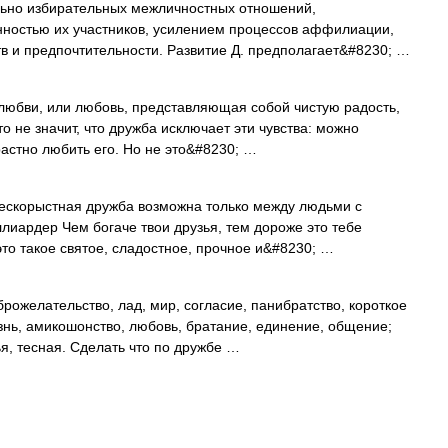
льно избирательных межличностных отношений,
ностью их участников, усилением процессов аффилиации,
в и предпочтительности. Развитие Д. предполагает&#8230; …
юбви, или любовь, представляющая собой чистую радость,
о не значит, что дружба исключает эти чувства: можно
трастно любить его. Но не это&#8230; …
ескорыстная дружба возможна только между людьми с
лиардер Чем богаче твои друзья, тем дороже это тебе
то такое святое, сладостное, прочное и&#8230; …
ожелательство, лад, мир, согласие, панибратство, короткое
язнь, амикошонство, любовь, братание, единение, общение;
я, тесная. Сделать что по дружбе …