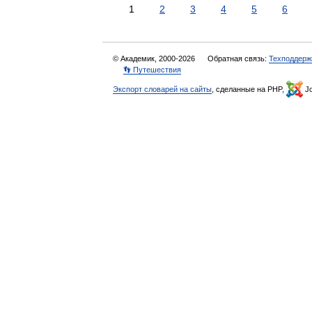
1
2
3
4
5
6
© Академик, 2000-2026
Обратная связь:
Техподдерж
👣 Путешествия
Экспорт словарей на сайты
, сделанные на PHP,
Jo