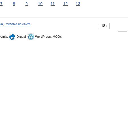
7
8
9
10
11
12
13
ка
,
Реклама на сайте
18+
omla,
Drupal,
WordPress, MODx.