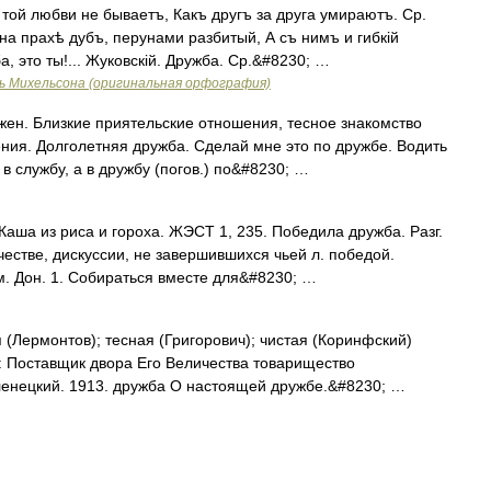
ой любви не бываетъ, Какъ другъ за друга умираютъ. Ср.
на прахѣ дубъ, перунами разбитый, А съ нимъ и гибкій
, это ты!... Жуковскій. Дружба. Ср.&#8230; …
ь Михельсона (оригинальная орфография)
жен. Близкие приятельские отношения, тесное знакомство
ния. Долголетняя дружба. Сделай мне это по дружбе. Водить
 в службу, а в дружбу (погов.) по&#8230; …
Каша из риса и гороха. ЖЭСТ 1, 235. Победила дружба. Разг.
естве, дискуссии, не завершившихся чьей л. победой.
м. Дон. 1. Собираться вместе для&#8230; …
 (Лермонтов); тесная (Григорович); чистая (Коринфский)
: Поставщик двора Его Величества товарищество
Зеленецкий. 1913. дружба О настоящей дружбе.&#8230; …