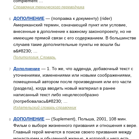
complement …
Справочник технического переводчика
ДОПОЛНЕНИЕ
— (поправка к документу) (rider)
6
Американский термин, означающий пункт или условие,
внесенные в дополнение к важному законопроекту, но не
имеющие прямой связи с его содержанием. В большинстве
случаев такие дополнительные пункты не вошли бы
в&#8230; …
Политология. Словарь.
Дополнение
— 1. То же, что адденда, добавочный текст с
7
уточнениями, изменениями или новыми соображениями,
помещенный автором после произведения или его части
(раздела), когда вводить новый материал в ранее
написанный текст либо нецелесообразно
(потребовалась&#8230; …
Издательский словарь-справочник
ДОПОЛНЕНИЕ
— (Suplement), Польша, 2001, 108 мин.
8
Фильм о выборе жизненного призвания и отношения к вере.
Главный герой мечется в поиске своего призвания между
монастырем и обыденной жизнью, в которой у него есть