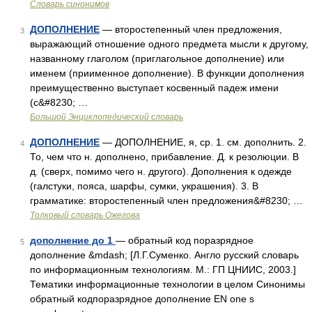
Словарь синонимов
ДОПОЛНЕНИЕ
— второстепенный член предложения,
3
выражающий отношение одного предмета мысли к другому,
названному глаголом (приглагольное дополнение) или
именем (приименное дополнение). В функции дополнения
преимущественно выступает косвенный падеж имени
(с&#8230; …
Большой Энциклопедический словарь
ДОПОЛНЕНИЕ
— ДОПОЛНЕНИЕ, я, ср. 1. см. дополнить. 2.
4
То, чем что н. дополнено, прибавление. Д. к резолюции. В
д. (сверх, помимо чего н. другого). Дополнения к одежде
(галстуки, пояса, шарфы, сумки, украшения). 3. В
грамматике: второстепенный член предложения&#8230; …
Толковый словарь Ожегова
дополнение до 1
— обратный код поразрядное
5
дополнение &mdash; [Л.Г.Суменко. Англо русский словарь
по информационным технологиям. М.: ГП ЦНИИС, 2003.]
Тематики информационные технологии в целом Синонимы
обратный кодпоразрядное дополнение EN one s