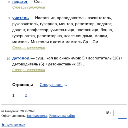
педагог
— См …
8
Словарь синонимов
учитель
— Наставник, преподаватель, воспитатель,
9
руководитель, гувернер, ментор, репетитор, педагог;
доцент, профессор; учительница, наставница, бонна,
гувернантка, репетиторша, классная дама, мадам,
мамзель. Мы взяли к детям мамзель Ср. . См …
Словарь синонимов
детовод
— сущ., кол во синонимов: 5 • воспитатель (16) •
10
детоводитель (6) • детонаставник (3) …
Словарь синонимов
Страницы
Следующая
→
1
2
© Академик, 2000-2026
18+
Обратная связь:
Техподдержка
,
Реклама на сайте
👣 Путешествия