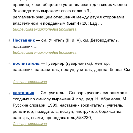
правило, к рое общество устанавливает для своих членов.
Законодатель выражает свою волю в З.,
регламентирующем отношения между двумя сторонами
властелином и подданным (Быт 47:26; Езд …
Библейская энциклопедия Брокгауза
Наставник
— см. Учитель (III и IV). см. Детоводитель,
5
наставник …
Библейская энциклопедия Брокгауза
воспитатель
— Гувернер (гувернантка), ментор,
6
наставник, наставитель, пестун, учитель; дядька, бонна. См
…
Словарь синонимов
наставник
— См. учитель... Словарь русских синонимов и
7
сходных по смыслу выражений. под. ред. Н. Абрамова, М.:
Русские словари, 1999. наставник воспитатель, учитель,
репетитор; назидатель, пестун, инструктор, бодхисатва,
пастырь, свами, преподаватель,&#8230; …
Словарь синонимов