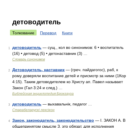
детоводитель
Толкование
Перевод
Книги
детоводитель
— сущ., кол во синонимов: 6 • воспитатель
1
(16) • детовод (5) • детонаставник (3) …
Словарь синонимов
Детоводитель, наставник
— (греч. пайдагогос), раб, к
2
рому доверяли воспитание детей и присмотр за ними (1Кор
4:15). Таким детоводителем ко Христу ап. Павел называет
Закон (Гал 3:24 и след.) …
Библейская энциклопедия Брокгауза
детоводитель
— выхавальнік, педагог …
3
Старабеларускі лексікон
Закон, законодатель, законодательство
— I. ЗАКОН А. В
4
общепринятом смысле З. это обязат. для исполнения