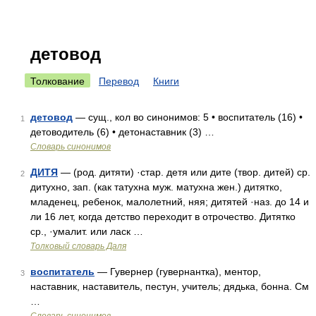
детовод
Толкование
Перевод
Книги
детовод
— сущ., кол во синонимов: 5 • воспитатель (16) •
1
детоводитель (6) • детонаставник (3) …
Словарь синонимов
ДИТЯ
— (род. дитяти) ·стар. детя или дите (твор. дитей) ср.
2
дитухно, зап. (как татухна муж. матухна жен.) дитятко,
младенец, ребенок, малолетний, няя; дитятей ·наз. до 14 и
ли 16 лет, когда детство переходит в отрочество. Дитятко
ср., ·умалит. или ласк …
Толковый словарь Даля
воспитатель
— Гувернер (гувернантка), ментор,
3
наставник, наставитель, пестун, учитель; дядька, бонна. См
…