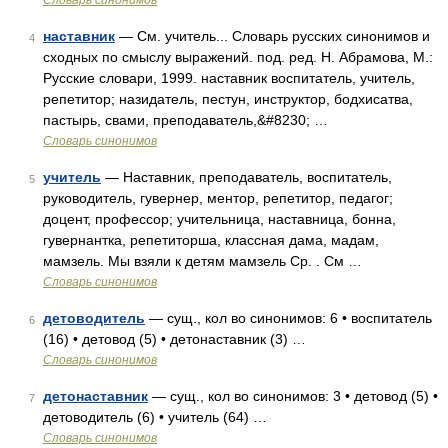
Словарь синонимов
наставник
— См. учитель... Словарь русских синонимов и
4
сходных по смыслу выражений. под. ред. Н. Абрамова, М.:
Русские словари, 1999. наставник воспитатель, учитель,
репетитор; назидатель, пестун, инструктор, бодхисатва,
пастырь, свами, преподаватель,&#8230; …
Словарь синонимов
учитель
— Наставник, преподаватель, воспитатель,
5
руководитель, гувернер, ментор, репетитор, педагог;
доцент, профессор; учительница, наставница, бонна,
гувернантка, репетиторша, классная дама, мадам,
мамзель. Мы взяли к детям мамзель Ср. . См …
Словарь синонимов
детоводитель
— сущ., кол во синонимов: 6 • воспитатель
6
(16) • детовод (5) • детонаставник (3) …
Словарь синонимов
детонаставник
— сущ., кол во синонимов: 3 • детовод (5) •
7
детоводитель (6) • учитель (64) …
Словарь синонимов