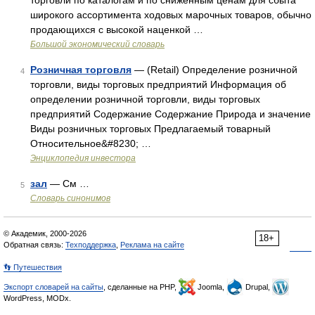
торговли по каталогам и по сниженным ценам для сбыта
широкого ассортимента ходовых марочных товаров, обычно
продающихся с высокой наценкой …
Большой экономический словарь
Розничная торговля
— (Retail) Определение розничной
4
торговли, виды торговых предприятий Информация об
определении розничной торговли, виды торговых
предприятий Содержание Содержание Природа и значение
Виды розничных торговых Предлагаемый товарный
Относительное&#8230; …
Энциклопедия инвестора
зал
— См …
5
Словарь синонимов
© Академик, 2000-2026
18+
Обратная связь:
Техподдержка
,
Реклама на сайте
👣 Путешествия
Экспорт словарей на сайты
, сделанные на PHP,
Joomla,
Drupal,
WordPress, MODx.