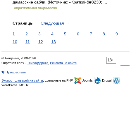
дамасские сабли. (Источник: «Краткий&#8230; …
Энциклопедия мифологии
Страницы
Следующая
→
1
2
3
4
5
6
7
8
9
10
11
12
13
© Академик, 2000-2026
18+
Обратная связь:
Техподдержка
,
Реклама на сайте
👣 Путешествия
Экспорт словарей на сайты
, сделанные на PHP,
Joomla,
Drupal,
WordPress, MODx.