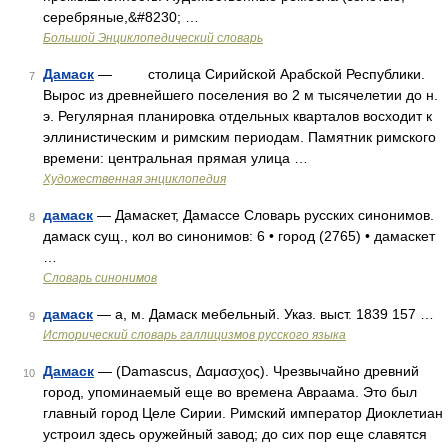
серебряные,&#8230; …
Большой Энциклопедический словарь
Дамаск
— столица Сирийской Арабской Республики.
7
Вырос из древнейшего поселения во 2 м тысячелетии до н.
э. Регулярная планировка отдельных кварталов восходит к
эллинистическим и римским периодам. Памятник римского
времени: центральная прямая улица …
Художественная энциклопедия
дамаск
— Дамаскет, Дамассе Словарь русских синонимов.
8
дамаск сущ., кол во синонимов: 6 • город (2765) • дамаскет
…
Словарь синонимов
дамаск
— а, м. Дамаск мебельный. Указ. выст. 1839 157 …
9
Исторический словарь галлицизмов русского языка
Дамаск
— (Damascus, Δαμασχος). Чрезвычайно древний
10
город, упоминаемый еще во времена Авраама. Это был
главный город Целе Сирии. Римский император Диоклетиан
устроил здесь оружейный завод; до сих пор еще славятся