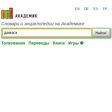
EN
DE
ES
FR
academic.ru
Словари и энциклопедии на Академике
Найти!
Толкования
Переводы
Книги
Игры ⚽