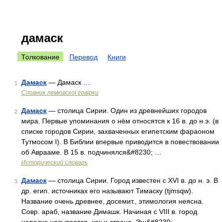
дамаск
Толкование
Перевод
Книги
Дамаск
— Дамаск …
1
Словник лемківскої говірки
Дамаск
— столица Сирии. Один из древнейших городов
2
мира. Первые упоминания о нём относятся к 16 в. до н.э. (в
списке городов Сирии, захваченных египетским фараоном
Тутмосом I). В Библии впервые приводится в повествовании
об Аврааме. В 15 в. подчинялся&#8230; …
Исторический словарь
Дамаск
— столица Сирии. Город известен с XVI в. до н. э. В
3
др. егип. источниках его называют Тимаску (tjmsqw).
Название очень древнее, досемит., этимология неясна.
Совр. араб, название Димашк. Начиная с VIII в. город