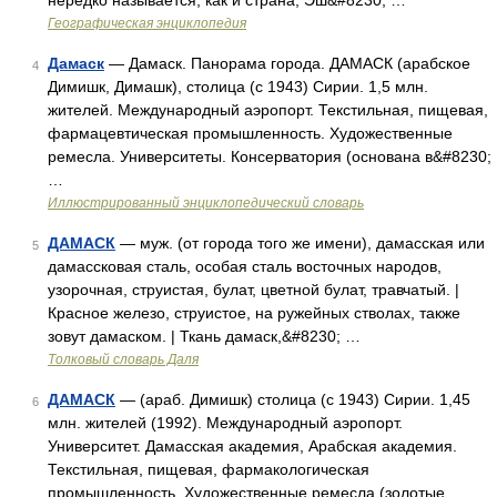
нередко называется, как и страна, Эш&#8230; …
Географическая энциклопедия
Дамаск
— Дамаск. Панорама города. ДАМАСК (арабское
4
Димишк, Димашк), столица (с 1943) Сирии. 1,5 млн.
жителей. Международный аэропорт. Текстильная, пищевая,
фармацевтическая промышленность. Художественные
ремесла. Университеты. Консерватория (основана в&#8230;
…
Иллюстрированный энциклопедический словарь
ДАМАСК
— муж. (от города того же имени), дамасская или
5
дамассковая сталь, особая сталь восточных народов,
узорочная, струистая, булат, цветной булат, травчатый. |
Красное железо, струистое, на ружейных стволах, также
зовут дамаском. | Ткань дамаск,&#8230; …
Толковый словарь Даля
ДАМАСК
— (араб. Димишк) столица (с 1943) Сирии. 1,45
6
млн. жителей (1992). Международный аэропорт.
Университет. Дамасская академия, Арабская академия.
Текстильная, пищевая, фармакологическая
промышленность. Художественные ремесла (золотые,