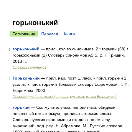
горьконький
Толкование
Перевод
Книги
горьконький
— прил., кол во синонимов: 2 • горький (68) •
1
горькохонький (2) Словарь синонимов ASIS. В.Н. Тришин.
2013 …
Словарь синонимов
Горьконький
— прил. нар. поэт. 1. ласк. к прил. горький 2.
2
усилит. к прил. горький Толковый словарь Ефремовой. Т. Ф.
Ефремова. 2000 …
Современный толковый словарь русского языка Ефремовой
горький
— См. мучительный, неприятный, обидный,
3
печальный пить горькую, проливать горькие слезы...
Словарь русских синонимов и сходных по смыслу
выражений. под. ред. Н. Абрамова, М.: Русские словари,