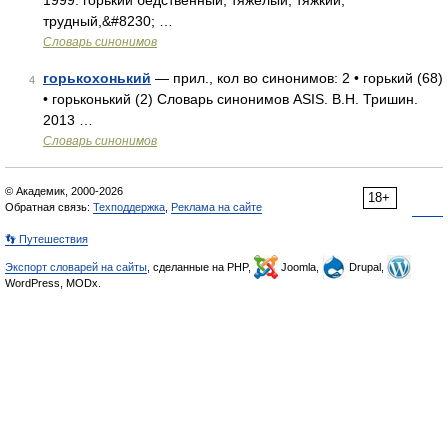
1999. горький бедственный, тяжёлый, тяжкий,
трудный,&#8230; …
Словарь синонимов
горькохонький
— прил., кол во синонимов: 2 • горький (68)
4
• горьконький (2) Словарь синонимов ASIS. В.Н. Тришин.
2013 …
Словарь синонимов
© Академик, 2000-2026
18+
Обратная связь:
Техподдержка
,
Реклама на сайте
👣 Путешествия
Экспорт словарей на сайты
, сделанные на PHP,
Joomla,
Drupal,
WordPress, MODx.