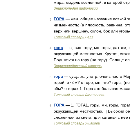
мира, модель вселенной, в которой о
Энциклопедия мифологии
ГОРА
— жен. общее название всякой зе
3
низменность; (а плоскость, равнина, от
верх или вершину, склон, бок или угор
Толковый словарь Даля
гора
— ы, вин. гору; мн. горы, дат. а
4
окружающей местностью. Крутая, скалис
Подняться на гору (на гору). Солнце оп
Энциклопедический словарь
гора
— сущ., ж., употр. очень часто Мор
5
горой, о чём? о горе; мн. что? горы, (н
чём? о горах 1. Гора это большая мас
Толковый словарь Дмитриева
ГОРА
— 1. ГОРА1, горы, мн. горы, гор
6
окружающей местностью. || Высокий бер
сложенная из снега, для катанья с нее
Толковый словарь Ушакова