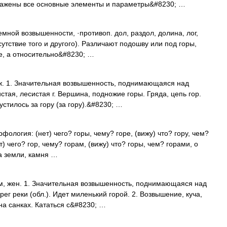
тражены все основные элементы и параметры&#8230; …
мной возвышенности, ·противоп. дол, раздол, долина, лог,
сутствие того и другого). Различают подошву или под горы,
ье, а относительно&#8230; …
м; ж. 1. Значительная возвышенность, поднимающаяся над
тая, лесистая г. Вершина, подножие горы. Гряда, цепь гор.
устилось за гору (за гору).&#8230; …
фология: (нет) чего? горы, чему? горе, (вижу) что? гору, чем?
ет) чего? гор, чему? горам, (вижу) что? горы, чем? горами, о
са земли, камня …
ам, жен. 1. Значительная возвышенность, поднимающаяся над
ег реки (обл.). Идет миленький горой. 2. Возвышение, куча,
 на санках. Кататься с&#8230; …