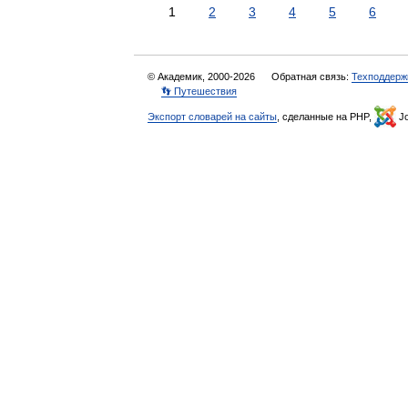
1
2
3
4
5
6
© Академик, 2000-2026
Обратная связь:
Техподдерж
👣 Путешествия
Экспорт словарей на сайты
, сделанные на PHP,
Jo