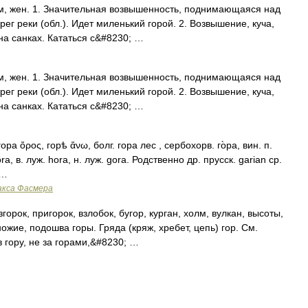
ам, жен. 1. Значительная возвышенность, поднимающаяся над
ег реки (обл.). Идет миленький горой. 2. Возвышение, куча,
 на санках. Кататься с&#8230; …
ам, жен. 1. Значительная возвышенность, поднимающаяся над
ег реки (обл.). Идет миленький горой. 2. Возвышение, куча,
 на санках. Кататься с&#8230; …
 гора ὄρος, горѣ ἄνω, болг. гора лес , сербохорв. го̀ра, вин. п.
ora, в. луж. hora, н. луж. gora. Родственно др. прусск. garian ср.
 …
акса Фасмера
рок, пригорок, взлобок, бугор, курган, холм, вулкан, высоты,
ожие, подошва горы. Гряда (кряж, хребет, цепь) гор. См.
в гору, не за горами,&#8230; …