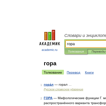
Словари и энциклоп
academic.ru
Толкования
Переводы
гора
Толкование
Перевод
Книги
гора́л
— горал …
1
Русское словесное ударение
ГОРА
— Мифологические функции Г. мно
2
распространённого варианта трансформ