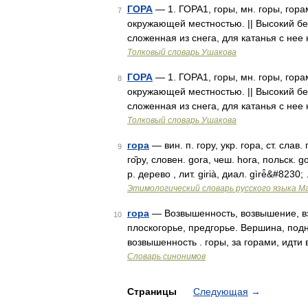
ГОРА
— 1. ГОРА1, горы, мн. горы, гор
7
окружающей местностью. || Высокий бер
сложенная из снега, для катанья с нее
Толковый словарь Ушакова
ГОРА
— 1. ГОРА1, горы, мн. горы, гор
8
окружающей местностью. || Высокий бер
сложенная из снега, для катанья с нее
Толковый словарь Ушакова
гора
— вин. п. гору, укр. гора, ст. слав.
9
го̏ру, словен. gora, чеш. hora, польск. g
р. дерево , лит. girià, диал. gìrė̂&#8230;
Этимологический словарь русского языка М
гора
— Возвышенность, возвышение, взго
10
плоскогорье, предгорье. Вершина, подн
возвышенность . горы, за горами, идти 
Словарь синонимов
Страницы
Следующая
→