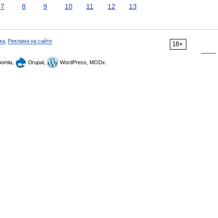
7
8
9
10
11
12
13
ка
,
Реклама на сайте
18+
omla,
Drupal,
WordPress, MODx.