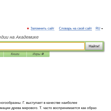
Запомнить сайт
Словарь на свой сайт
RU
едии на Академике
Найти!
Книги
Игры ⚽
гообразны. Г. выступает в качестве наиболее
ации древа мирового. Т. часто воспринимается как образ