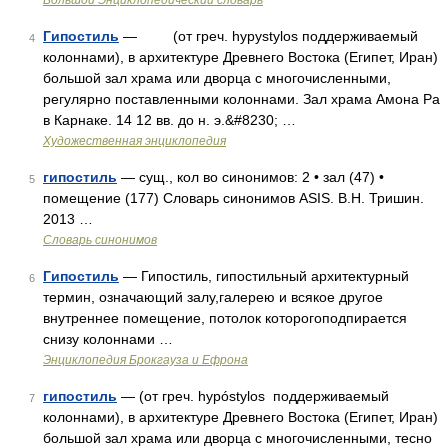
Большой Энциклопедический словарь
Гипостиль
— (от греч. hypуstylos поддерживаемый
4
колоннами), в архитектуре Древнего Востока (Египет, Иран)
большой зал храма или дворца с многочисленными,
регулярно поставленными колоннами. Зал храма Амона Ра
в Карнаке. 14 12 вв. до н. э.&#8230; …
Художественная энциклопедия
гипостиль
— сущ., кол во синонимов: 2 • зал (47) •
5
помещение (177) Словарь синонимов ASIS. В.Н. Тришин.
2013 …
Словарь синонимов
Гипостиль
— Гипостиль, гипостильный архитектурный
6
термин, означающий залу,галерею и всякое другое
внутреннее помещение, потолок которогоподпирается
снизу колоннами …
Энциклопедия Брокгауза и Ефрона
гипостиль
— (от греч. hypóstylos поддерживаемый
7
колоннами), в архитектуре Древнего Востока (Египет, Иран)
большой зал храма или дворца с многочисленными, тесно