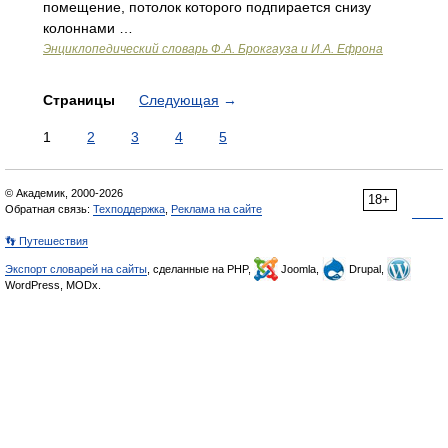
помещение, потолок которого подпирается снизу
колоннами …
Энциклопедический словарь Ф.А. Брокгауза и И.А. Ефрона
Страницы
Следующая
→
1
2
3
4
5
© Академик, 2000-2026
18+
Обратная связь:
Техподдержка
,
Реклама на сайте
👣 Путешествия
Экспорт словарей на сайты
, сделанные на PHP,
Joomla,
Drupal,
WordPress, MODx.