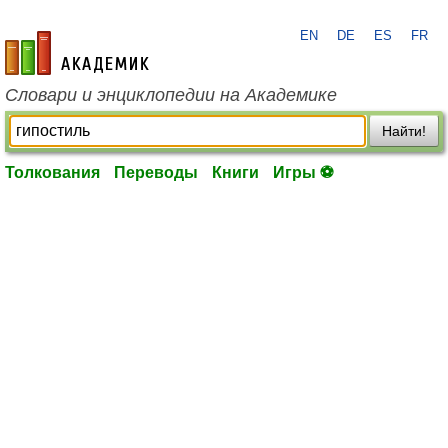
EN
DE
ES
FR
academic.ru
Словари и энциклопедии на Академике
Найти!
Толкования
Переводы
Книги
Игры ⚽