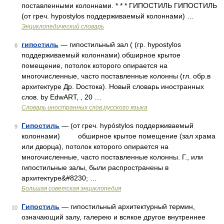
поставленными колоннами. * * * ГИПОСТИЛЬ ГИПОСТИЛЬ
(от греч. hypostylos поддерживаемый колоннами) …
Энциклопедический словарь
гипостиль
— гипостильный зал ( (гр. hypostylos
8
поддерживаемый колоннами) обширное крытое
помещение, потолок которого опирается на
многочисленные, часто поставленные колонны (гл. обр.в
архитектуре Др. Dостока). Новый словарь иностранных
слов. by EdwART, , 20 …
Словарь иностранных слов русского языка
Гипостиль
— (от греч. hypóstylos поддерживаемый
9
колоннами) обширное крытое помещение (зал храма
или дворца), потолок которого опирается на
многочисленные, часто поставленные колонны. Г., или
гипостильные залы, были распространены в
архитектуре&#8230; …
Большая советская энциклопедия
Гипостиль
— гипостильный архитектурный термин,
10
означающий залу, галерею и всякое другое внутреннее