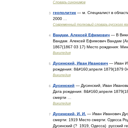
Словарь синонимов
геополитик
— м. Специалист в област
3
2000 …
Современный толковый словарь русского я
Вандам, Алексей Ефимович
— В Вики
4
Вандам. Алексей Ефимович Вандам (А
1867(1867 03 17) Место рождения: Ми
Википедия
Дусинский, Иван Иванович
— Иван Ив
5
рождения: 8&#160;апреля 1879(1879 04
Википедия
Дусинский
— Дусинский, Иван Иванови
6
Дата рождения: 8&#160;апреля 1879(1
смерти …
Википедия
Дусинский, И. И.
— Иван Иванович Дус
7
смерти: 1919 Место смерти: Одесса Ро
Дусинский (? 1919, Одесса) русский ге