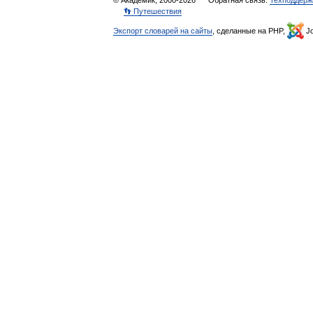
© Академик, 2000-2026
Обратная связь:
Техподдерж
👣 Путешествия
Экспорт словарей на сайты
, сделанные на PHP,
Jo