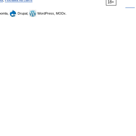
ка
,
Реклама на сайте
18+
omla,
Drupal,
WordPress, MODx.