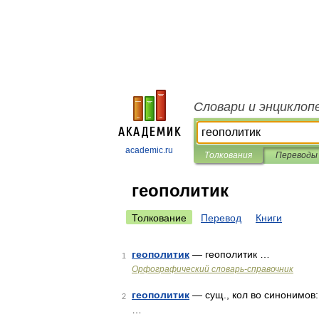
Словари и энциклоп
academic.ru
Толкования
Переводы
геополитик
Толкование
Перевод
Книги
геополитик
— геополитик …
1
Орфографический словарь-справочник
геополитик
— сущ., кол во синонимов:
2
…