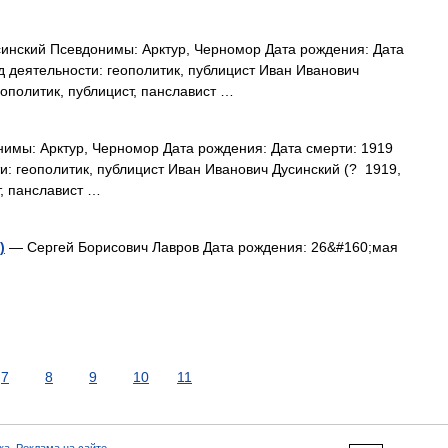
инский Псевдонимы: Арктур, Черномор Дата рождения: Дата
д деятельности: геополитик, публицист Иван Иванович
ополитик, публицист, панславист …
имы: Арктур, Черномор Дата рождения: Дата смерти: 1919
и: геополитик, публицист Иван Иванович Дусинский (? 1919,
т, панславист …
)
— Cергей Борисович Лавров Дата рождения: 26&#160;мая
7
8
9
10
11