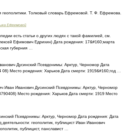
и геополитики. Толковый словарь Ефремовой. Т. Ф. Ефремова.
зыка Ефремовой
педии есть статьи о других людях с такой фамилией, см.
лексей Ефимович Едрихин) Дата рождения: 17&#160;марта
нская губерния …
анович Дусинский Псевдонимы: Арктур, Черномор Дата
 08) Место рождения: Харьков Дата смерти: 1919&#160;год …
ч Иван Иванович Дусинский Псевдонимы: Арктур, Черномор
8790408) Место рождения: Харьков Дата смерти: 1919 Место
инский Псевдонимы: Арктур, Черномор Дата рождения: Дата
д деятельности: геополитик, публицист Иван Иванович
ополитик, публицист, панславист …