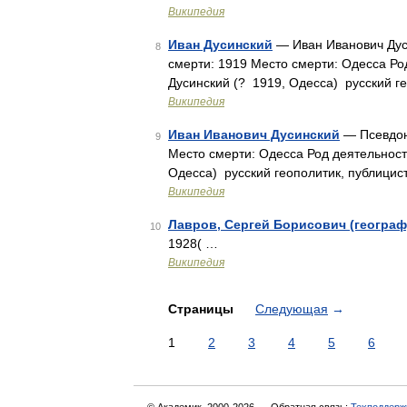
Википедия
Иван Дусинский
— Иван Иванович Дус
8
смерти: 1919 Место смерти: Одесса Ро
Дусинский (? 1919, Одесса) русский ге
Википедия
Иван Иванович Дусинский
— Псевдон
9
Место смерти: Одесса Род деятельност
Одесса) русский геополитик, публицис
Википедия
Лавров, Сергей Борисович (географ
10
1928( …
Википедия
Страницы
Следующая
→
1
2
3
4
5
6