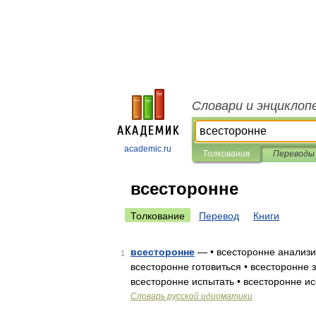
Словари и энциклоп
academic.ru
Толкования
Переводы
всесторонне
Толкование
Перевод
Книги
всесторонне
— • всесторонне анализир
1
всесторонне готовиться • всесторонне з
всесторонне испытать • всесторонне ис
Словарь русской идиоматики