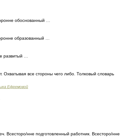
оронне обоснованный …
оронне образованный …
е развитый …
т. Охватывая все стороны чего либо. Толковый словарь
зыка Ефремовой
…
еч. Всесторо/нне подготовленный работник. Всесторо/нне