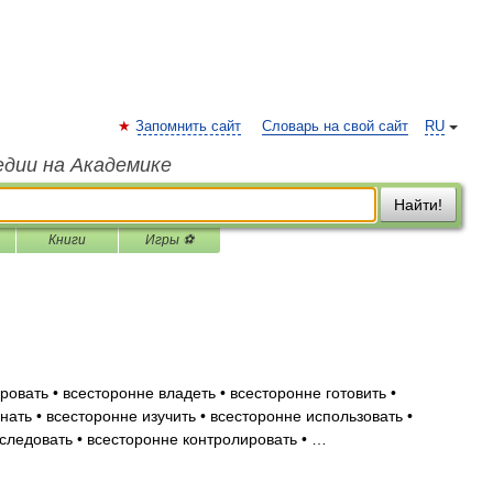
Запомнить сайт
Словарь на свой сайт
RU
едии на Академике
Найти!
Книги
Игры ⚽
овать • всесторонне владеть • всесторонне готовить •
нать • всесторонне изучить • всесторонне использовать •
следовать • всесторонне контролировать • …