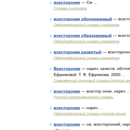
всесторонне
— См …
2
Словарь синонимов
всесторонне обоснованный
— всест
3
Орфографический словарь-справочник
всесторонне образованный
— всест
4
Орфографический словарь-справочник
всесторонне развитый
— всесторонн
5
Орфографический словарь-справочник
Всесторонне
— нареч. качеств. обстоя
6
Ефремовой. Т. Ф. Ефремова. 2000 …
Современный толковый словарь русского я
всесторонне
— всестор онне, нареч 
7
Русский орфографический словарь
всесторонне
— нареч …
8
Орфографический словарь русского языка
всесторонне
— см. всесторонний; нар
9