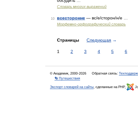
обсудить …
Словарь многих выражений
всесторонне
— вс/е/сторон/н/е …
10
Морфемно-орфографический словарь
Страницы
Следующая
→
1
2
3
4
5
6
© Академик, 2000-2026
Обратная связь:
Техподдерж
👣 Путешествия
Экспорт словарей на сайты
, сделанные на PHP,
Jo