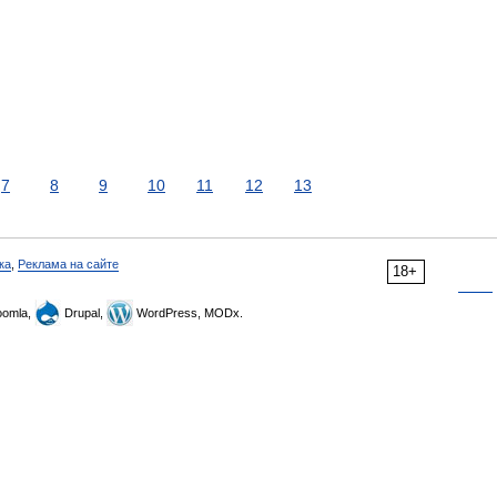
7
8
9
10
11
12
13
ка
,
Реклама на сайте
18+
omla,
Drupal,
WordPress, MODx.