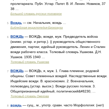
пролетариата. Публ. Устар. Патет. В. И. Ленин. Новиков, 37
38 …
Большой словарь русских поговорок
Вождь
— см. Начальник, вождь …
5
Библейская энциклопедия Брокгауза
ВОЖДЬ
— ВОЖДЬ, вождя, муж. Предводитель войска
6
(книжн. устар. и ритор.). || руководитель общественного
движения, партии; идейный руководитель. Ленин и Сталин
вожди рабочего класса. Толковый словарь Ушакова. Д.Н.
Ушаков. 1935 1940 …
Толковый словарь Ушакова
ВОЖДЬ
— ВОЖДЬ, я, муж. 1. Глава племени, родовой
7
общины. Совет племенных вождей. Наследственные вожди.
Индейские вожди. В. краснокожих. 2. Военачальник,
полководец (устар. высок.). Вожди русских полков. 3.
Общепризнанный идейный, политический&#8230; …
Толковый словарь Ожегова
вождь
— сущ., м., употр. сравн. часто Морфология: (нет)
8