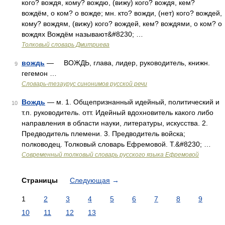
кого? вождя, кому? вождю, (вижу) кого? вождя, кем?
вождём, о ком? о вожде; мн. кто? вожди, (нет) кого? вождей,
кому? вождям, (вижу) кого? вождей, кем? вождями, о ком? о
вождях Вождём называют&#8230; …
Толковый словарь Дмитриева
вождь
— ВОЖДЬ, глава, лидер, руководитель, книжн.
9
гегемон …
Словарь-тезаурус синонимов русской речи
Вождь
— м. 1. Общепризнанный идейный, политический и
10
т.п. руководитель. отт. Идейный вдохновитель какого либо
направления в области науки, литературы, искусства. 2.
Предводитель племени. 3. Предводитель войска;
полководец. Толковый словарь Ефремовой. Т.&#8230; …
Современный толковый словарь русского языка Ефремовой
Страницы
Следующая
→
1
2
3
4
5
6
7
8
9
10
11
12
13