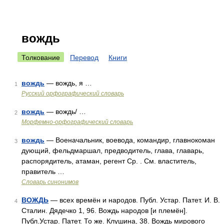
вождь
Толкование
Перевод
Книги
вождь
— вождь, я …
1
Русский орфографический словарь
вождь
— вождь/ …
2
Морфемно-орфографический словарь
вождь
— Военачальник, воевода, командир, главнокоман
3
дующий, фельдмаршал, предводитель, глава, главарь,
распорядитель, атаман, регент Ср. . См. властитель,
правитель …
Словарь синонимов
ВОЖДЬ
— всех времён и народов. Публ. Устар. Патет. И. В.
4
Сталин. Дядечко 1, 96. Вождь народов [и племён].
Публ.Устар. Патет. То же. Клушина, 38. Вождь мирового