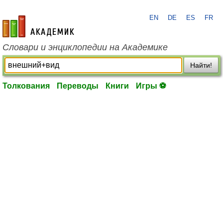
EN
DE
ES
FR
academic.ru
Словари и энциклопедии на Академике
Найти!
Толкования
Переводы
Книги
Игры ⚽