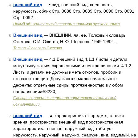
внешний вид
— • вид, внешний вид, внешность,
4
наружность, облик Стр. 0088 Стр. 0089 Стр. 0090 Стр. 0091
Стр. 0092 …
Новый объяснительный словарь синонимов русского языка
Внешний вид
— ВНЕШНИЙ, яя, ее. Толковый словарь
5
Ожегова. С.И. Ожегов, Н.Ю. Шведова. 1949 1992 …
Толковый словарь Ожегова
Внешний вид
— 4.1 Внешний вид 4.1.1 Листы и детали
6
могут выпускаться окрашенными и неокрашенными. 4.1.2
Листы и детали не должны иметь отколов, пробоин и
сквозных трещин. Допускаются малозначительные
дефекты: отдельные сдиры протяженностью в любом
направлении&#8230; …
Словарь-справочник терминов нормативно-технической
документации
внешний вид
— ▲ характеристика ↑ предмет, с точки
7
зрения, пространство внешний вид пространственная
характеристика. внешне. наружный вид. габитус.
наружность. наружный. наружно. снаружи. вид. видимый. на