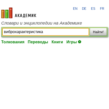
EN
DE
ES
FR
academic.ru
Словари и энциклопедии на Академике
Найти!
Толкования
Переводы
Книги
Игры ⚽