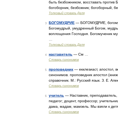
быть безбожником, восставать против Б
богоборник, безбожник; богоборный, б
Толковый словарь Даля
БОГОМУДРИЕ
— БОГОМУДРИЕ, богомудр
3
Богомудрый, умудренный Богом, мудры
воплощения Господня. Богомученик муж
…
Толковый словарь Даля
наставитель
— См …
4
Словарь синонимов
проповедник
— екклезиаст, апостол, 
5
синонимов. проповедник апостол (книж
справочник. М.: Русский язык. З. Е. Ал
Словарь синонимов
учитель
— Наставник, преподаватель, 
6
педагог; доцент, профессор; учительни
дама, мадам, мамзель. Мы взяли к дет
Словарь синонимов