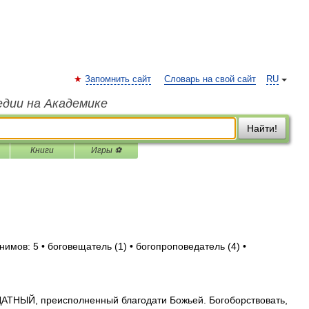
Запомнить сайт
Словарь на свой сайт
RU
едии на Академике
Найти!
Книги
Игры ⚽
нимов: 5 • боговещатель (1) • богопроповедатель (4) •
НЫЙ, преисполненный благодати Божьей. Богоборствовать,