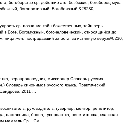
ога; богоборство ср. действие это, безбожие; богоборец муж.
езбожный, богопротивный. Богобоязный,&#8230; …
ость ср. познание тайн божественных, тайн веры.
й в Боге. Богомужный, богочеловеческий, относящийся до
. ница жен. пострадавший за Бога, за истинную веру.&#8230;
ветиа, веропроповедник, миссионер Словарь русских
н.) Словарь синонимов русского языка. Практический
ександрова. 2011 …
воспитатель, руководитель, гувернер, ментор, репетитор,
ца, наставница, бонна, гувернантка, репетиторша, классная
ям мамзель Ср. . См …