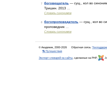
боговещатель
— сущ., кол во синоним
7
Тришин. 2013 …
Словарь синонимов
богопроповедатель
— сущ., кол во си
8
проповедник …
Словарь синонимов
© Академик, 2000-2026
Обратная связь:
Техподдерж
👣 Путешествия
Экспорт словарей на сайты
, сделанные на PHP,
Jo