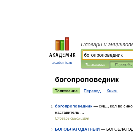
Словари и энциклоп
academic.ru
Толкования
Переводы
богопроповедник
Толкование
Перевод
Книги
богопроповедник
— сущ., кол во сино
1
наставитель …
Словарь синонимов
БОГОБЛАГОДАТНЫЙ
— БОГОБЛАГОДАТ
2