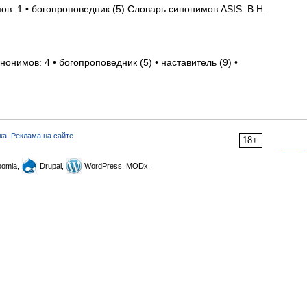
ов: 1 • богопроповедник (5) Словарь синонимов ASIS. В.Н.
нонимов: 4 • богопроповедник (5) • наставитель (9) •
ка
,
Реклама на сайте
18+
omla,
Drupal,
WordPress, MODx.