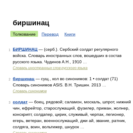
биршинац
Толкование
Перевод
Книги
БИРШИНАЦ
— (серб.). Сербский солдат регулярного
1
войска. Словарь иностранных слов, вошедших в состав
русского языка. Чудинов А.Н., 1910 …
Словарь иностранных слов русского языка
биршинац
— сущ., кол во синонимов: 1 • солдат (71)
2
Словарь синонимов ASIS. В.Н. Тришин. 2013 …
Словарь синонимов
солдат
— боец, рядовой; саламон, москаль, шпрот, нижний
3
чин, ефрейтор, старослужащий, фузилер, приман, жолнер,
конскрипт, солдапер, цирик, служивый, черпак, легионер,
егерь, ветеран, военнослужащий, джи ай, звание, ратник,
солдяга, воин, вольтижер, шнурок …