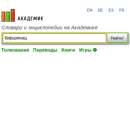
EN
DE
ES
FR
academic.ru
Словари и энциклопедии на Академике
Найти!
Толкования
Переводы
Книги
Игры ⚽