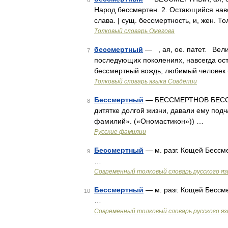
6
Народ бессмертен. 2. Остающийся навс
слава. | сущ. бессмертность, и, жен. 
Толковый словарь Ожегова
бессмертный
— , ая, ое. патет. Вели
7
последующих поколениях, навсегда ос
бессмертный вождь, любимый человек (
Толковый словарь языка Совдепии
Бессмертный
— БЕССМЕРТНОВ БЕССМ
8
дитятке долгой жизни, давали ему подч
фамилий». («Ономастикон»)) …
Русские фамилии
Бессмертный
— м. разг. Кощей Бессм
9
…
Современный толковый словарь русского я
Бессмертный
— м. разг. Кощей Бессм
10
…
Современный толковый словарь русского я