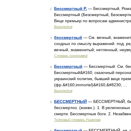
Бессмертный Р.
— Бессмертный, Роман
2
Бессмертный (Безсмертный, Безсмертн
Вице премьер по вопросам администр
Википедия
бессмертный
— См. вечный, знаменит
3
сходных по смыслу выражений. под. ре
вечный, знаменитый; нетленный, неув
Словарь синонимов
Бессмертный
— Бессмертный: См. бе
4
Бессмертный&#160; сказочный персона
украинский политик, бывший вице пре
(фр.&#160;immortel)&#160;&#8230; …
Википедия
БЕССМЕРТНЫЙ
— БЕССМЕРТНЫЙ, бесс
5
бессмертно. (книжн.). 1. В религиозн
смерти. Бессмертные боги. 2. Незабве
Толковый словарь Ушакова
бессмертный
— БЕССМЕРТНЫЙ, ая, ое;