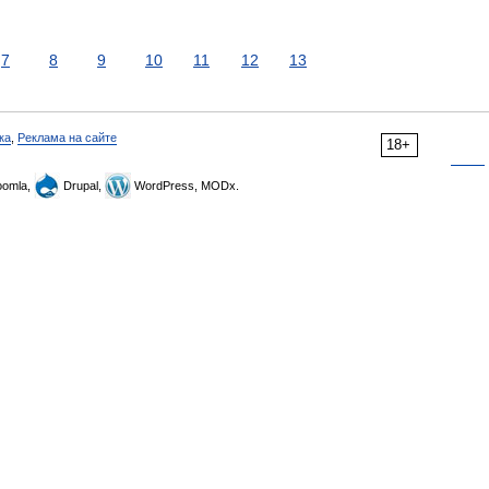
7
8
9
10
11
12
13
ка
,
Реклама на сайте
18+
omla,
Drupal,
WordPress, MODx.