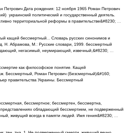
 Петрович Дата рождения: 12 ноября 1965 Роман Петрович
ий) украинский политический и государственный деятель.
ативно территориальной реформы в правительстве&#8230; …
ый кащей бессмертный... Словарь русских синонимов и
д. Н. Абрамова, М.: Русские словари, 1999. бессмертный
ядающий, негасимый, неумирающий, извечный,&#8230; …
ссмертие как философское понятие. Кащей
ж. Бессмертный, Роман Петрович (Безсмертный)&#160;
мьер правительства Украины. Бессмертный
мертная, бессмертное; бессмертен, бессмертна,
ых представлениях обладающий бессмертием, не подверженный
нный, живущий всегда в памяти людей. Имя гения&#8230; …
 тен, тна. 1. Не подверженный смерти, живущий вечно.