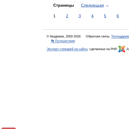
Страницы
Следующая
→
1
2
3
4
5
6
© Академик, 2000-2026
Обратная связь:
Техподдерж
👣 Путешествия
Экспорт словарей на сайты
, сделанные на PHP,
Jo