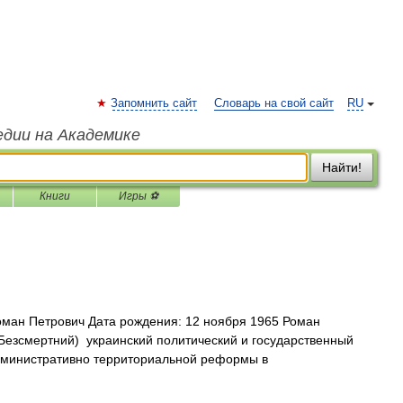
Запомнить сайт
Словарь на свой сайт
RU
едии на Академике
Найти!
Книги
Игры ⚽
ман Петрович Дата рождения: 12 ноября 1965 Роман
Безсмертний) украинский политический и государственный
дминистративно территориальной реформы в