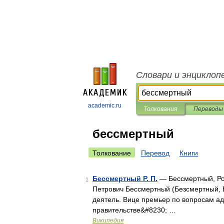
Словари и энциклоп
academic.ru
Толкования
Переводы
бессмертный
Толкование
Перевод
Книги
Бессмертный Р. П.
— Бессмертный, Ро
1
Петрович Бессмертный (Безсмертный, 
деятель. Вице премьер по вопросам а
правительстве&#8230; …
Википедия