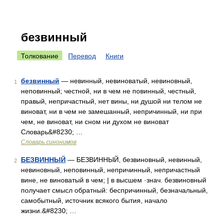
безвинный
Толкование
Перевод
Книги
безвинный
— невинный, невиноватый, невиновный,
1
неповинный; честной, ни в чем не повинный, честный,
правый, непричастный, нет вины, ни душой ни телом не
виноват, ни в чем не замешанный, непричинный, ни при
чем, не виноват, ни сном ни духом не виноват
Словарь&#8230; …
Словарь синонимов
БЕЗВИННЫЙ
— БЕЗВИННЫЙ, безвиновный, невинный,
2
невиновный, неповинный, непричинный, непричастный
вине, не виноватый в чем; | в высшем ·знач. безвиновный
получает смысл обратный: беспричинный, безначальный,
самобытный, источник всякого бытия, начало
жизни.&#8230; …