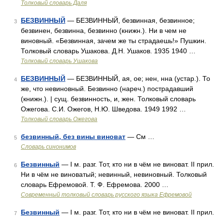
Толковый словарь Даля
БЕЗВИННЫЙ
— БЕЗВИННЫЙ, безвинная, безвинное;
3
безвинен, безвинна, безвинно (книжн.). Ни в чем не
виновный. «Безвинная, зачем же ты страдаешь!» Пушкин.
Толковый словарь Ушакова. Д.Н. Ушаков. 1935 1940 …
Толковый словарь Ушакова
БЕЗВИННЫЙ
— БЕЗВИННЫЙ, ая, ое; нен, нна (устар.). То
4
же, что невиновный. Безвинно (нареч.) пострадавший
(книжн.). | сущ. безвинность, и, жен. Толковый словарь
Ожегова. С.И. Ожегов, Н.Ю. Шведова. 1949 1992 …
Толковый словарь Ожегова
безвинный, без вины виноват
— См …
5
Словарь синонимов
Безвинный
— I м. разг. Тот, кто ни в чём не виноват. II прил.
6
Ни в чём не виноватый; невинный, невиновный. Толковый
словарь Ефремовой. Т. Ф. Ефремова. 2000 …
Современный толковый словарь русского языка Ефремовой
Безвинный
— I м. разг. Тот, кто ни в чём не виноват. II прил.
7