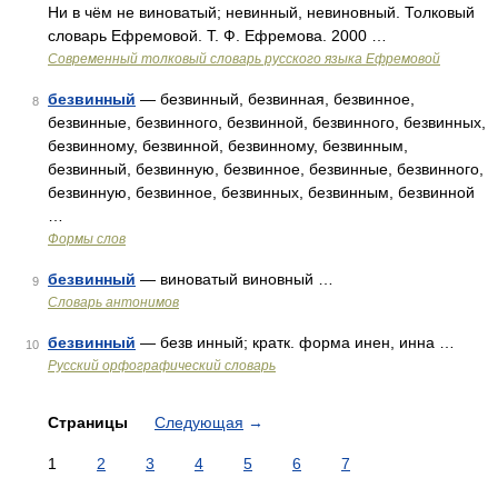
Ни в чём не виноватый; невинный, невиновный. Толковый
словарь Ефремовой. Т. Ф. Ефремова. 2000 …
Современный толковый словарь русского языка Ефремовой
безвинный
— безвинный, безвинная, безвинное,
8
безвинные, безвинного, безвинной, безвинного, безвинных,
безвинному, безвинной, безвинному, безвинным,
безвинный, безвинную, безвинное, безвинные, безвинного,
безвинную, безвинное, безвинных, безвинным, безвинной
…
Формы слов
безвинный
— виноватый виновный …
9
Словарь антонимов
безвинный
— безв инный; кратк. форма инен, инна …
10
Русский орфографический словарь
Страницы
Следующая
→
1
2
3
4
5
6
7