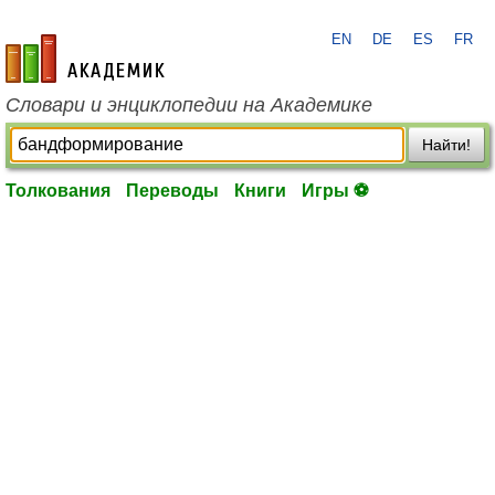
EN
DE
ES
FR
academic.ru
Словари и энциклопедии на Академике
Найти!
Толкования
Переводы
Книги
Игры ⚽