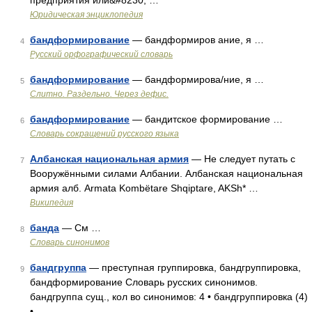
предприятия или&#8230; …
Юридическая энциклопедия
бандформирование
— бандформиров ание, я …
4
Русский орфографический словарь
бандформирование
— бандформирова/ние, я …
5
Слитно. Раздельно. Через дефис.
бандформирование
— бандитское формирование …
6
Словарь сокращений русского языка
Албанская национальная армия
— Не следует путать с
7
Вооружёнными силами Албании. Албанская национальная
армия алб. Armata Kombëtare Shqiptare, AKSh* …
Википедия
банда
— См …
8
Словарь синонимов
бандгруппа
— преступная группировка, бандгруппировка,
9
бандформирование Словарь русских синонимов.
бандгруппа сущ., кол во синонимов: 4 • бандгруппировка (4)
• …