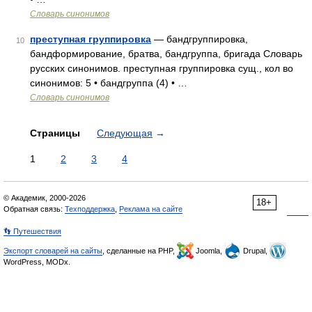
Словарь синонимов
преступная группировка
— бандгруппировка,
10
бандформирование, братва, бандгруппа, бригада Словарь
русских синонимов. преступная группировка сущ., кол во
синонимов: 5 • бандгруппа (4) • …
Словарь синонимов
Страницы
Следующая
→
1
2
3
4
© Академик, 2000-2026
18+
Обратная связь:
Техподдержка
,
Реклама на сайте
👣 Путешествия
Экспорт словарей на сайты
, сделанные на PHP,
Joomla,
Drupal,
WordPress, MODx.