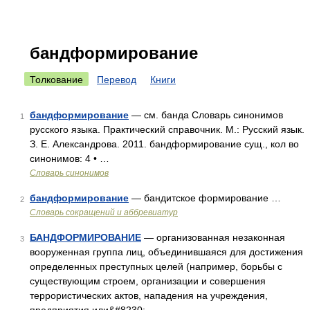
бандформирование
Толкование
Перевод
Книги
бандформирование
— см. банда Словарь синонимов
1
русского языка. Практический справочник. М.: Русский язык.
З. Е. Александрова. 2011. бандформирование сущ., кол во
синонимов: 4 • …
Словарь синонимов
бандформирование
— бандитское формирование …
2
Словарь сокращений и аббревиатур
БАНДФОРМИРОВАНИЕ
— организованная незаконная
3
вооруженная группа лиц, объединившаяся для достижения
определенных преступных целей (например, борьбы с
существующим строем, организации и совершения
террористических актов, нападения на учреждения,