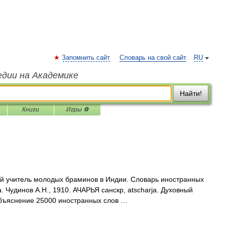
Запомнить сайт
Словарь на свой сайт
RU
едии на Академике
Найти!
Книги
Игры ⚽
ный учитель молодых браминов в Индии. Словарь иностранных
. Чудинов А.Н., 1910. АЧАРЬЯ санскр, atscharja. Духовный
бъяснение 25000 иностранных слов …