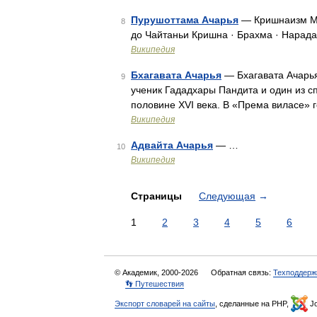
Пурушоттама Ачарья
— Кришнаизм Ме
8
до Чайтаньи Кришна · Брахма · Нарада
Википедия
Бхагавата Ачарья
— Бхагавата Ачарья
9
ученик Гададхары Пандита и один из с
половине XVI века. В «Према виласе» 
Википедия
Адвайта Ачарья
— …
10
Википедия
Страницы
Следующая
→
1
2
3
4
5
6
© Академик, 2000-2026
Обратная связь:
Техподдерж
👣 Путешествия
Экспорт словарей на сайты
, сделанные на PHP,
Jo