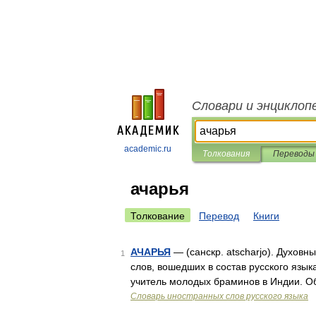
Словари и энциклоп
academic.ru
Толкования
Переводы
ачарья
Толкование
Перевод
Книги
АЧАРЬЯ
— (санскр. atscharjo). Духов
1
слов, вошедших в состав русского языка
учитель молодых браминов в Индии. О
Словарь иностранных слов русского языка