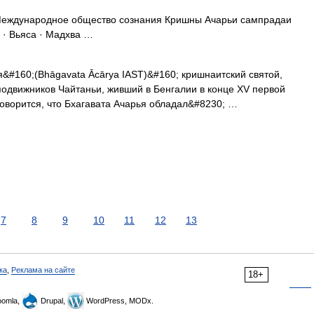
ждународное общество сознания Кришны Ачарьи сампрадаи
 · Вьяса · Мадхва …
&#160;(Bhāgavata Ācārya IAST)&#160; кришнаитский святой,
подвижников Чайтаньи, живший в Бенгалии в конце XV первой
говорится, что Бхагавата Ачарья обладал&#8230; …
7
8
9
10
11
12
13
ка
,
Реклама на сайте
18+
omla,
Drupal,
WordPress, MODx.