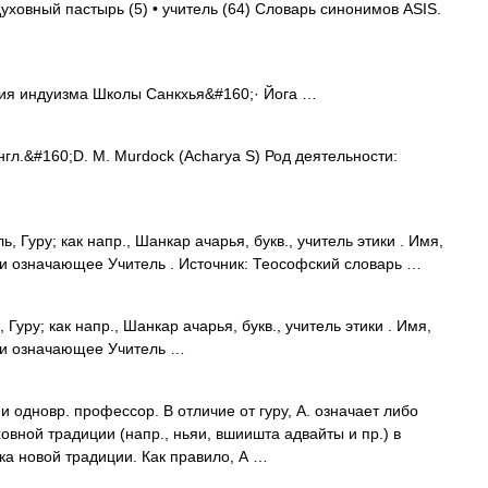
духовный пастырь (5) • учитель (64) Словарь синонимов ASIS.
ия индуизма Школы Санкхья&#160;· Йога …
гл.&#160;D. M. Murdock (Acharya S) Род деятельности:
Гуру; как напр., Шанкар ачарья, букв., учитель этики . Имя,
и означающее Учитель . Источник: Теософский словарь …
Гуру; как напр., Шанкар ачарья, букв., учитель этики . Имя,
 и означающее Учитель …
новр. профессор. В отличие от гуру, А. означает либо
овной традиции (напр., ньяи, вшиишта адвайты и пр.) в
а новой традиции. Как правило, А …