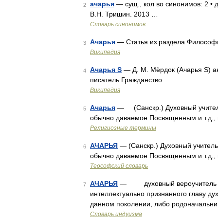
ачарья
— сущ., кол во синонимов: 2 • 
2
В.Н. Тришин. 2013 …
Словарь синонимов
Ачарья
— Статья из раздела Философ
3
Википедия
Ачарья S
— Д. М. Мёрдок (Ачарья S) ан
4
писатель Гражданство …
Википедия
Ачарья
— (Санскр.) Духовный учитель, 
5
обычно даваемое Посвященным и т.д., 
Религиозные термины
АЧАРЬЯ
— (Санскр.) Духовный учитель, 
6
обычно даваемое Посвященным и т.д.,
Теософский словарь
АЧАРЬЯ
— духовный вероучитель и од
7
интеллектуально признанного главу дух
данном поколении, либо родоначальник
Словарь индуизма