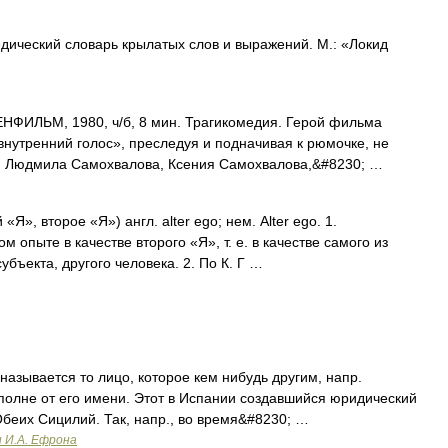
дический словарь крылатых слов и выражений. М.: «Локид
ФИЛЬМ, 1980, ч/б, 8 мин. Трагикомедия. Герой фильма
внутренний голос», преследуя и подначивая к рюмочке, не
ин, Людмила Самохвалова, Ксения Самохвалова,&#8230; …
 «Я», второе «Я») англ. alter ego; нем. Alter ego. 1.
 опыте в качестве второго «Я», т. е. в качестве самого из
ъекта, другого человека. 2. По К. Г …
, называется то лицо, которое кем нибудь другим, напр.
полне от его имени. Этот в Испании создавшийся юридический
беих Сицилий. Так, напр., во время&#8230; …
и И.А. Ефрона