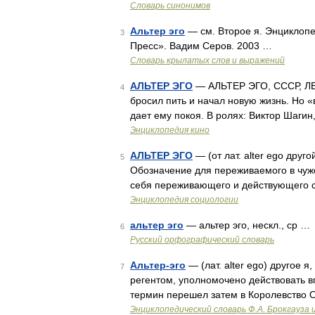
Словарь синонимов
Альтер эго
— см. Второе я. Энциклопе
3
Пресс». Вадим Серов. 2003 …
Словарь крылатых слов и выражений
АЛЬТЕР ЭГО
— АЛЬТЕР ЭГО, СССР, ЛЕН
4
бросил пить и начал новую жизнь. Но «
дает ему покоя. В ролях: Виктор Шаг
Энциклопедия кино
АЛЬТЕР ЭГО
— (от лат. alter ego другой
5
Обозначение для переживаемого в чужом
себя переживающего и действующего суб
Энциклопедия социологии
альтер эго
— альтер эго, нескл., ср …
6
Русский орфографический словарь
Альтер-эго
— (лат. alter ego) другое я
7
регентом, уполномочено действовать в
термин перешел затем в Королевство О
Энциклопедический словарь Ф.А. Брокгауза 