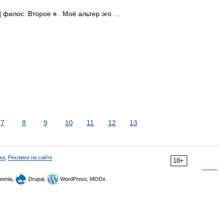
o] филос. Второе я . Моё альтер эго …
7
8
9
10
11
12
13
ка
,
Реклама на сайте
18+
omla,
Drupal,
WordPress, MODx.