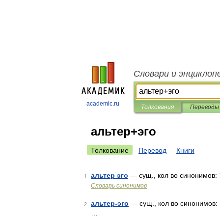
Словари и энциклоп
academic.ru
Толкования
Переводы
альтер+эго
Толкование
Перевод
Книги
альтер эго
— сущ., кол во синонимов: 7 
1
Словарь синонимов
альтер-эго
— сущ., кол во синонимов: 
2
…