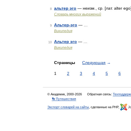
альтер эго
— неизм., ср. [лат. alter eg
8
Словарь многих выражений
Альтер-эго
— …
9
Википедия
Альтер эго
— …
10
Википедия
Страницы
Следующая
→
1
2
3
4
5
6
© Академик, 2000-2026
Обратная связь:
Техподдерж
👣 Путешествия
Экспорт словарей на сайты
, сделанные на PHP,
Jo