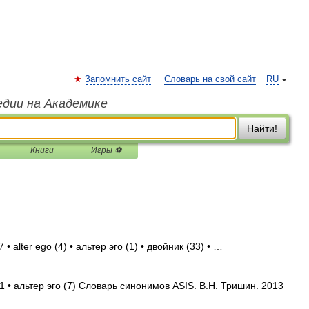
Запомнить сайт
Словарь на свой сайт
RU
едии на Академике
Найти!
Книги
Игры ⚽
• alter ego (4) • альтер эго (1) • двойник (33) • …
1 • альтер эго (7) Словарь синонимов ASIS. В.Н. Тришин. 2013