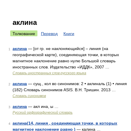
аклина
Толкование
Перевод
Книги
аклина
— [от гр. не наклоняющийся] – линия (на
1
географической карте), соединяющая точки, в которых
магнитное наклонение равно нулю Большой словарь
иностранных слов. Издательство «ИДДК», 2007 …
Словарь иностранных слов русского языка
аклина
— сущ., кол во синонимов: 2 • аклиналь (1) • линия
2
(182) Словарь синонимов ASIS. В.Н. Тришин. 2013 …
Словарь синонимов
аклина
— акл ина, ы …
3
Русский орфографический словарь
аклина(14, линия , соединяющая точки, в которых
4
магнитное наклонение равно )
— калина …