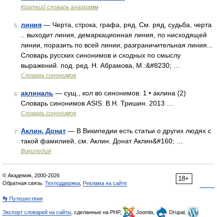
Краткий словарь анаграмм
линия
— Черта, строка, графа, ряд. См. ряд, судьба, черта
5
.. выходит линия, демаркационная линия, по нисходящей
линии, поразить по всей линии, разграничительная линия...
Словарь русских синонимов и сходных по смыслу
выражений. под. ред. Н. Абрамова, М.:&#8230; …
Словарь синонимов
аклиналь
— сущ., кол во синонимов: 1 • аклина (2)
6
Словарь синонимов ASIS. В.Н. Тришин. 2013 …
Словарь синонимов
Аклин, Донат
— В Википедии есть статьи о других людях с
7
такой фамилией, см. Аклин. Донат Аклин&#160; …
Википедия
© Академик, 2000-2026
18+
Обратная связь:
Техподдержка
,
Реклама на сайте
👣 Путешествия
Экспорт словарей на сайты
, сделанные на PHP,
Joomla,
Drupal,