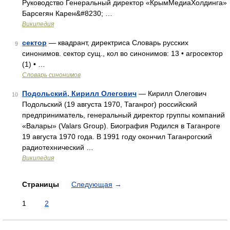
Руководство Генеральный директор «КрымМедиаХолдинга»
Барсегян Карен&#8230; …
Википедия
сектор
— квадрант, директриса Словарь русских
9
синонимов. сектор сущ., кол во синонимов: 13 • агросектор
(1) • …
Словарь синонимов
Подольский, Кирилл Олегович
— Кирилл Олегович
10
Подольский (19 августа 1970, Таганрог) российский
предприниматель, генеральный директор группы компаний
«Валары» (Valars Group). Биография Родился в Таганроге
19 августа 1970 года. В 1991 году окончил Таганрогский
радиотехнический …
Википедия
Страницы
Следующая
→
1
2