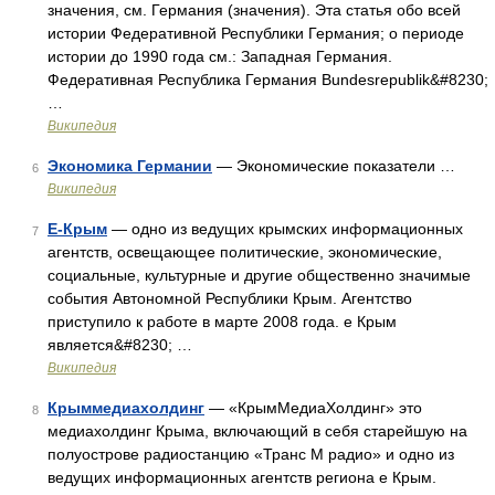
значения, см. Германия (значения). Эта статья обо всей
истории Федеративной Республики Германия; о периоде
истории до 1990 года см.: Западная Германия.
Федеративная Республика Германия Bundesrepublik&#8230;
…
Википедия
Экономика Германии
— Экономические показатели …
6
Википедия
Е-Крым
— одно из ведущих крымских информационных
7
агентств, освещающее политические, экономические,
социальные, культурные и другие общественно значимые
события Автономной Республики Крым. Агентство
приступило к работе в марте 2008 года. е Крым
является&#8230; …
Википедия
Крыммедиахолдинг
— «КрымМедиаХолдинг» это
8
медиахолдинг Крыма, включающий в себя старейшую на
полуострове радиостанцию «Транс М радио» и одно из
ведущих информационных агентств региона е Крым.