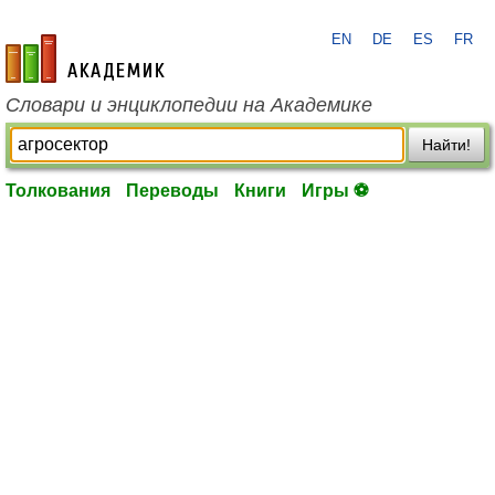
EN
DE
ES
FR
academic.ru
Словари и энциклопедии на Академике
Найти!
Толкования
Переводы
Книги
Игры ⚽