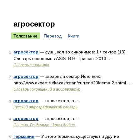
агросектор
Толкование
Перевод
Книги
агросектор
— сущ., кол во синонимов: 1 • сектор (13)
1
Словарь синонимов ASIS. В.Н. Тришин. 2013 …
Словарь синонимов
агросектор
— аграрный сектор Источник:
2
http://www.expert.ru/kazakhstan/current/20ktema 2.shtml …
Словарь сокращений и аббревиатур
агросектор
— агрос ектор, а …
3
Русский орфографический словарь
агросектор
— агросе/ктор, а …
4
Слитно. Раздельно. Через дефис.
Германия
— У этого термина существуют и другие
5