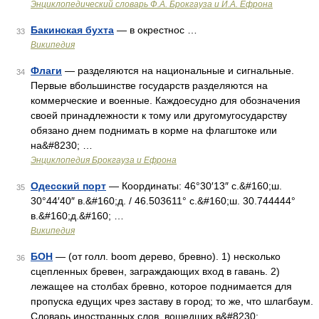
Энциклопедический словарь Ф.А. Брокгауза и И.А. Ефрона
Бакинская бухта
— в окрестнос …
33
Википедия
Флаги
— разделяются на национальные и сигнальные.
34
Первые вбольшинстве государств разделяются на
коммерческие и военные. Каждоесудно для обозначения
своей принадлежности к тому или другомугосударству
обязано днем поднимать в корме на флагштоке или
на&#8230; …
Энциклопедия Брокгауза и Ефрона
Одесский порт
— Координаты: 46°30′13″ с.&#160;ш.
35
30°44′40″ в.&#160;д. / 46.503611° с.&#160;ш. 30.744444°
в.&#160;д.&#160; …
Википедия
БОН
— (от голл. boom дерево, бревно). 1) несколько
36
сцепленных бревен, заграждающих вход в гавань. 2)
лежащее на столбах бревно, которое поднимается для
пропуска едущих чрез заставу в город; то же, что шлагбаум.
Словарь иностранных слов, вошедших в&#8230; …