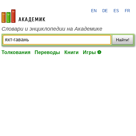
EN
DE
ES
FR
academic.ru
Словари и энциклопедии на Академике
Найти!
Толкования
Переводы
Книги
Игры ⚽