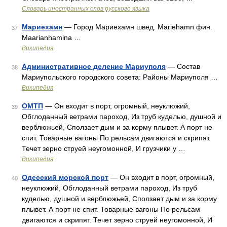
Словарь иностранных слов русского языка
Мариехамн
— Город Мариехамн швед. Mariehamn фин.
37
Maarianhamina …
Википедия
Административное деление Мариуполя
— Состав
38
Мариупольского городского совета: Районы Мариуполя …
Википедия
ОМТП
— Он входит в порт, огромный, неуклюжий,
39
Обглоданный ветрами пароход, Из труб куделью, душной и
верблюжьей, Сползает дым и за корму плывет. А порт не
спит. Товарные вагоны По рельсам двигаются и скрипят.
Течет зерно струей неугомонной, И грузчики у …
Википедия
Одесский морской порт
— Он входит в порт, огромный,
40
неуклюжий, Обглоданный ветрами пароход, Из труб
куделью, душной и верблюжьей, Сползает дым и за корму
плывет. А порт не спит. Товарные вагоны По рельсам
двигаются и скрипят. Течет зерно струей неугомонной, И