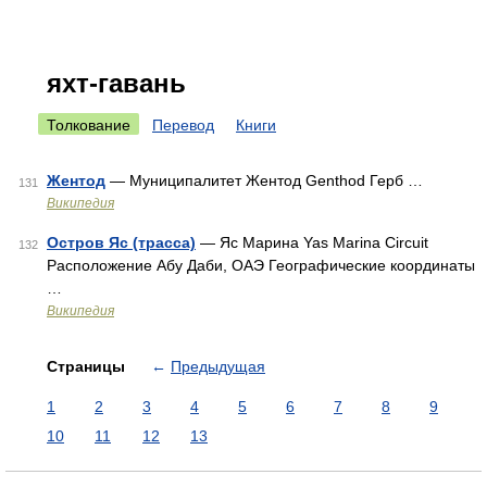
яхт-гавань
Толкование
Перевод
Книги
Жентод
— Муниципалитет Жентод Genthod Герб …
131
Википедия
Остров Яс (трасса)
— Яс Марина Yas Marina Circuit
132
Расположение Абу Даби, ОАЭ Географические координаты
…
Википедия
Страницы
←
Предыдущая
1
2
3
4
5
6
7
8
9
10
11
12
13