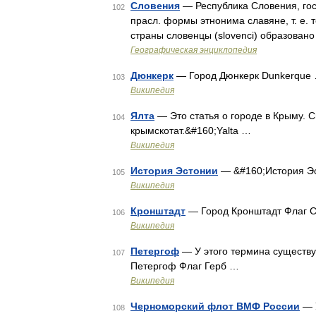
Словения
— Республика Словения, гос 
102
прасл. формы этнонима славяне, т. е. 
страны словенцы (slovenci) образован
Географическая энциклопедия
Дюнкерк
— Город Дюнкерк Dunkerque
103
Википедия
Ялта
— Это статья о городе в Крыму. С
104
крымскотат.&#160;Yalta …
Википедия
История Эстонии
— &#160;История Э
105
Википедия
Кронштадт
— Город Кронштадт Флаг 
106
Википедия
Петергоф
— У этого термина существую
107
Петергоф Флаг Герб …
Википедия
Черноморский флот ВМФ России
— У
108