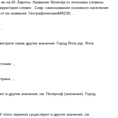
во на Ю. Европы. Название Slovenija от этнонима словены
территория словен . Совр. самоназвание основного населения
о от ее названия. Географические&#8230; …
 …
мотрите также другие значения. Город Ялта укр. Ялта
стонии …
Страна …
т и другие значения, см. Петергоф (значения). Город
 этого термина существуют и другие значения, см.