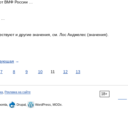
от ВМФ России …
הֶרְצ Герб …
ствуют и другие значения, см. Лос Анджелес (значения).
дующая
→
7
8
9
10
11
12
13
ка
,
Реклама на сайте
18+
omla,
Drupal,
WordPress, MODx.