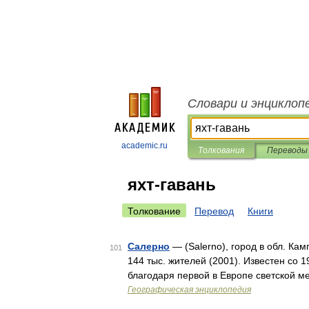
Словари и энциклоп
academic.ru
Толкования
Переводы
яхт-гавань
Толкование
Перевод
Книги
Салерно
— (Salerno), город в обл. Кам
101
144 тыс. жителей (2001). Известен со 19
благодаря первой в Европе светской м
Географическая энциклопедия