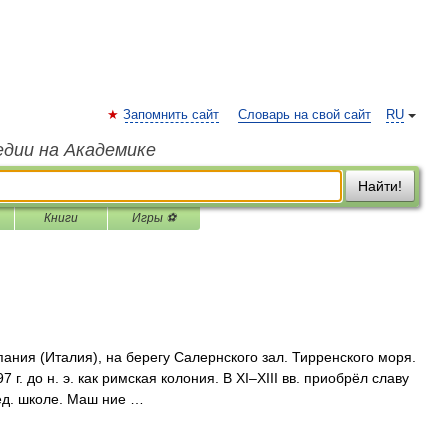
Запомнить сайт
Словарь на свой сайт
RU
едии на Академике
Найти!
Книги
Игры ⚽
пания (Италия), на берегу Салернского зал. Тирренского моря.
7 г. до н. э. как римская колония. В XI–XIII вв. приобрёл славу
ед. школе. Маш ние …