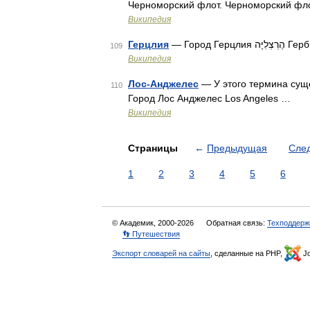
Черноморский флот. Черноморский фл
Википедия
Герцлия
— Город Герцлия ְלִיָּה
109
Википедия
Лос-Анджелес
— У этого термина суще
110
Город Лос Анджелес Los Angeles …
Википедия
Страницы
←
Предыдущая
Сле
1
2
3
4
5
6
© Академик, 2000-2026
Обратная связь:
Техподдерж
👣 Путешествия
Экспорт словарей на сайты
, сделанные на PHP,
Jo