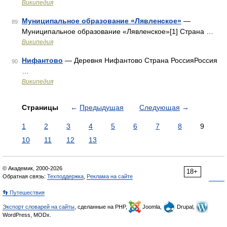
Википедия
Муниципальное образование «Лявленское»
—
89
Муниципальное образование «Лявленское»[1] Страна …
Википедия
Нифантово
— Деревня Нифантово Страна РоссияРоссия
90
…
Википедия
Страницы
←
Предыдущая
Следующая
→
1
2
3
4
5
6
7
8
9
10
11
12
13
© Академик, 2000-2026
18+
Обратная связь:
Техподдержка
,
Реклама на сайте
👣 Путешествия
Экспорт словарей на сайты
, сделанные на PHP,
Joomla,
Drupal,
WordPress, MODx.