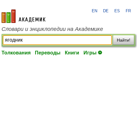
EN
DE
ES
FR
academic.ru
Словари и энциклопедии на Академике
Найти!
Толкования
Переводы
Книги
Игры ⚽