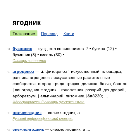
ягодник
Толкование
Перевод
Книги
бузовник
— сущ., кол во синонимов: 7 • бузина (12) •
81
бузинник (8) • кисель (30) • …
Словарь синонимов
агроценоз
— ▲ фитоценоз ↑ искусственный, площадка,
82
равнина агроценозы искусственные растительные
сообщества. огород. гряда. грядка. делянка. бахча, баштан.
| виноградник. ягодник. | конопляник. розарий. дендрарий,
арборетрум. | альпинарий. питомник. |&#8230; …
Идеографический словарь русского языка
волчеягодник
— волче ягодник, а …
83
Русский орфографический словарь
снежноягодник
— снежно ягодник, а …
84