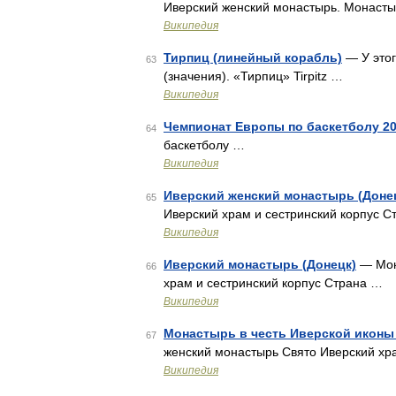
Иверский женский монастырь. Монасты
Википедия
Тирпиц (линейный корабль)
— У этог
63
(значения). «Тирпиц» Tirpitz …
Википедия
Чемпионат Европы по баскетболу 2
64
баскетболу …
Википедия
Иверский женский монастырь (Доне
65
Иверский храм и сестринский корпус С
Википедия
Иверский монастырь (Донецк)
— Мон
66
храм и сестринский корпус Страна …
Википедия
Монастырь в честь Иверской иконы
67
женский монастырь Свято Иверский хр
Википедия