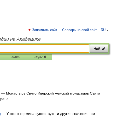
Запомнить сайт
Словарь на свой сайт
RU
едии на Академике
Найти!
Книги
Игры ⚽
ь
— Монастырь Свято Иверский женский монастырь Свято
трана …
)
— У этого термина существуют и другие значения, см.