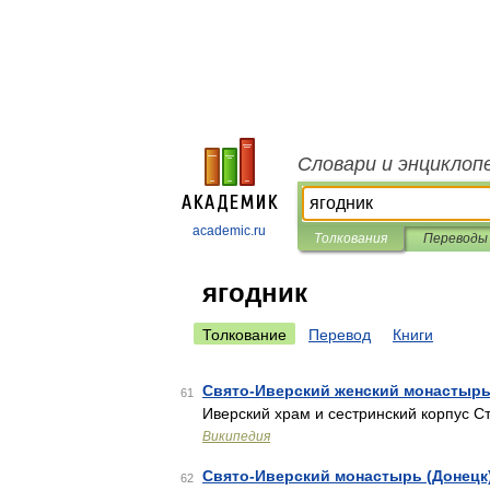
Словари и энциклоп
academic.ru
Толкования
Переводы
ягодник
Толкование
Перевод
Книги
Свято-Иверский женский монастыр
61
Иверский храм и сестринский корпус С
Википедия
Свято-Иверский монастырь (Донецк
62