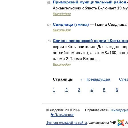
Приморский муниципальный район
68
Архангельскую область Включает 19 м
Википедия
Свидница (гмина)
— Гмина Свидница Gm
69
Википедия
Список персонажей серии «Коты-во
70
серии «Коты воители». Для каждого пе
английском языке), а затем&#160; соо
племя 2 Племя Ветра …
Википедия
Страницы
←
Предыдущая
Сле
1
2
3
4
5
6
© Академик, 2000-2026
Обратная связь:
Техподдерж
👣 Путешествия
Экспорт словарей на сайты
, сделанные на PHP,
Jo