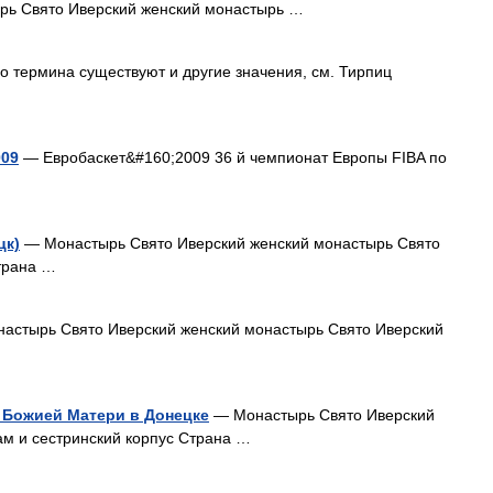
рь Свято Иверский женский монастырь …
о термина существуют и другие значения, см. Тирпиц
009
— Евробаскет&#160;2009 36 й чемпионат Европы FIBA по
цк)
— Монастырь Свято Иверский женский монастырь Свято
трана …
астырь Свято Иверский женский монастырь Свято Иверский
 Божией Матери в Донецке
— Монастырь Свято Иверский
ам и сестринский корпус Страна …