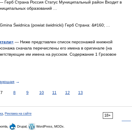
— Герб Страна Россия Статус Муниципальный район Входит в
униципальных образований …
ina Świdnica (powiat świdnicki) Герб Страна: &#160; …
ители»
— Ниже представлен список персонажей книжной
рсонажа сначала перечислены его имена в оригинале (на
тветствующие им имена на русском. Содержание 1 Грозовое
дующая
→
7
8
9
10
11
12
13
ка
,
Реклама на сайте
18+
omla,
Drupal,
WordPress, MODx.