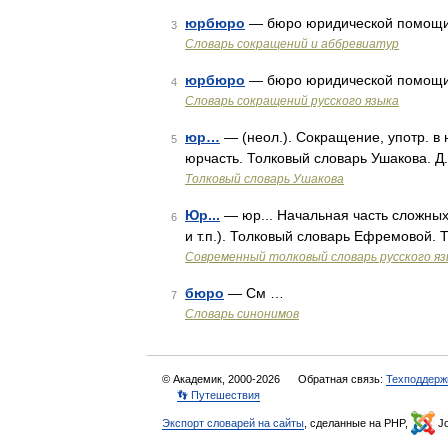
юрбюро
— бюро юридической помощ
3
Словарь сокращений и аббревиатур
юрбюро
— бюро юридической помощ
4
Словарь сокращений русского языка
юр…
— (неол.). Сокращение, употр. в 
5
юрчасть. Толковый словарь Ушакова. Д
Толковый словарь Ушакова
Юр...
— юр... Начальная часть сложных
6
и т.п.). Толковый словарь Ефремовой. 
Современный толковый словарь русского я
бюро
— См …
7
Словарь синонимов
© Академик, 2000-2026
Обратная связь:
Техподдерж
👣 Путешествия
Экспорт словарей на сайты
, сделанные на PHP,
Jo