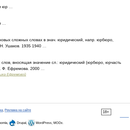
и юр …
и …
новых сложных словах в знач. юридический, напр. юрбюро,
.Н. Ушаков. 1935 1940 …
 слов, вносящая значение сл.: юридический (юрбюро, юрчасть
Т. Ф. Ефремова. 2000 …
зыка Ефремовой
ка
,
Реклама на сайте
18+
omla,
Drupal,
WordPress, MODx.