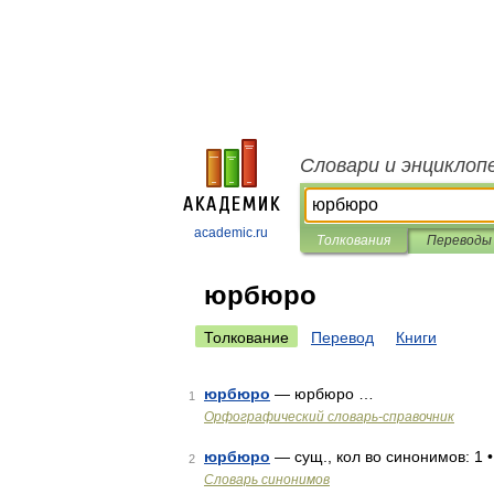
Словари и энциклоп
academic.ru
Толкования
Переводы
юрбюро
Толкование
Перевод
Книги
юрбюро
— юрбюро …
1
Орфографический словарь-справочник
юрбюро
— сущ., кол во синонимов: 1 
2
Словарь синонимов