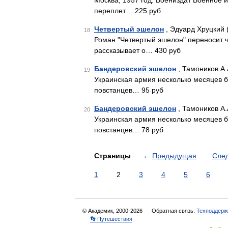
Москва, 1957 год. Воениздат Военное 
переплет… 225 руб
Четвертый эшелон
, Эдуард Хруцкий 
18
Роман "Четвертый эшелон" переносит ч
рассказывает о… 430 руб
Бандеровский эшелон
, Тамоников А.
19
Украинская армия несколько месяцев б
повстанцев… 95 руб
Бандеровский эшелон
, Тамоников А.
20
Украинская армия несколько месяцев б
повстанцев… 78 руб
Страницы
←
Предыдущая
Сле
1
2
3
4
5
6
© Академик, 2000-2026
Обратная связь:
Техподдерж
👣 Путешествия