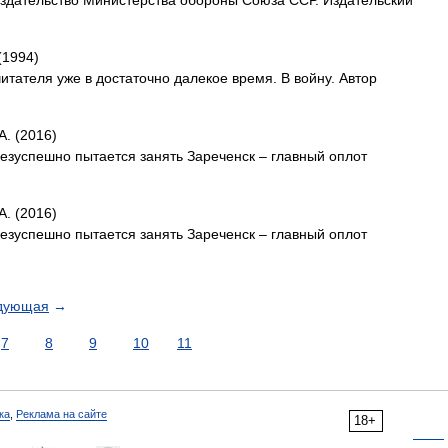
издательство Министерства обороны Союза ССР. Издательский
(1994)
итателя уже в достаточно далекое время. В войну. Автор
А. (2016)
езуспешно пытается занять Зареченск – главный оплот
А. (2016)
езуспешно пытается занять Зареченск – главный оплот
дующая
→
7
8
9
10
11
ка
,
Реклама на сайте
18+