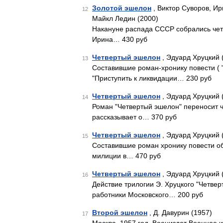
Золотой эшелон
, Виктор Суворов, И
12
Майкл Ледин (2000)
Накануне распада СССР собрались четв
Ирина… 430 руб
Четвертый эшелон
, Эдуард Хруцкий 
13
Составившие роман-хронику повести ( "
"Приступить к ликвидации… 230 руб
Четвертый эшелон
, Эдуард Хруцкий 
14
Роман "Четвертый эшелон" переносит ч
рассказывает о… 370 руб
Четвертый эшелон
, Эдуард Хруцкий 
15
Составившие роман хронику повести о
милиции в… 470 руб
Четвертый эшелон
, Эдуард Хруцкий 
16
Действие трилогии Э. Хруцкого "Четвер
работники Московского… 200 руб
Второй эшелон
, Д. Давурин (1957)
17