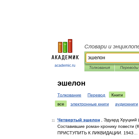
Словари и энциклоп
academic.ru
Толкования
Переводы
эшелон
Толкование
Перевод
Книги
все
электронные книги
аудиокниги
Четвертый эшелон
, Эдуард Хруцкий 
11
Составившие роман-хронику повести
ПРИСТУПИТЬ К ЛИКВИДАЦИИ. 1943… 