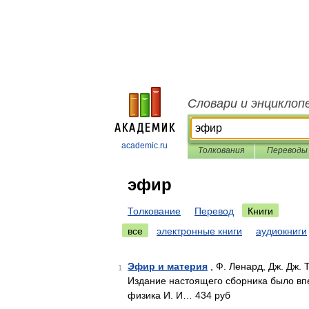
Словари и энциклоп
academic.ru
Толкования
Переводы
эфир
Толкование
Перевод
Книги
все
электронные книги
аудиокниги
Эфир и материя
, Ф. Ленард, Дж. Дж. 
1
Издание настоящего сборника было впе
физика И. И… 434 руб