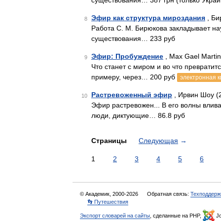
существования… 387 грн (только Украи
Эфир как структура мироздания
, Би
8
Работа С. М. Бирюкова закладывает н
существования… 233 руб
Эфир: Пробуждение
, Max Gael Martin
9
Что станет с миром и во что преврати
примеру, через… 200 руб
электронная к
Растревоженный эфир
, Ирвин Шоу (
10
Эфир растревожен... В его волны влив
люди, диктующие… 86.8 руб
Страницы
Следующая
→
1
2
3
4
5
6
© Академик, 2000-2026
Обратная связь:
Техподдерж
👣 Путешествия
Экспорт словарей на сайты
, сделанные на PHP,
Jo