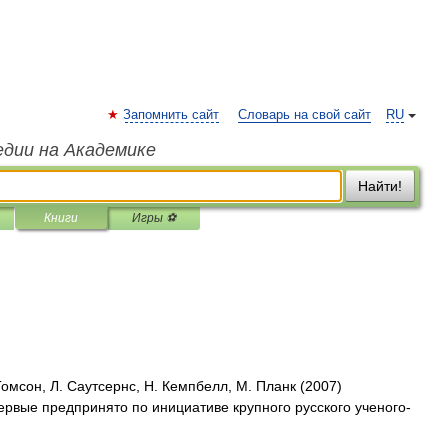
Запомнить сайт
Словарь на свой сайт
RU
едии на Академике
Найти!
Книги
Игры ⚽
Томсон, Л. Саутсернс, Н. Кемпбелл, М. Планк (2007)
рвые предпринято по инициативе крупного русского ученого-