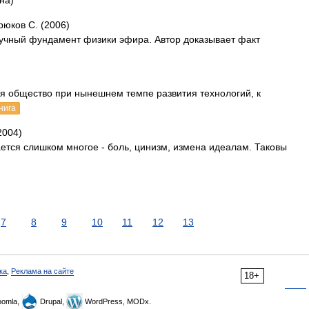
на)
рюков С. (2006)
аучный фундамент физики эфира. Автор доказывает факт
тся общество при нынешнем темпе развития технологий, к
нига
2004)
ается слишком многое - боль, цинизм, измена идеалам. Таковы
7
8
9
10
11
12
13
ка
,
Реклама на сайте
18+
omla,
Drupal,
WordPress, MODx.