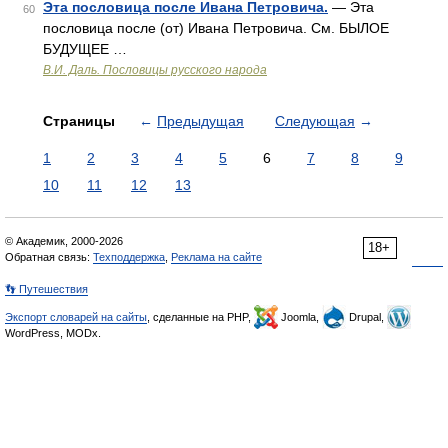
Эта пословица после Ивана Петровича.
— Эта
60
пословица после (от) Ивана Петровича. См. БЫЛОЕ
БУДУЩЕЕ …
В.И. Даль. Пословицы русского народа
Страницы
←
Предыдущая
Следующая
→
1
2
3
4
5
6
7
8
9
10
11
12
13
© Академик, 2000-2026
18+
Обратная связь:
Техподдержка
,
Реклама на сайте
👣 Путешествия
Экспорт словарей на сайты
, сделанные на PHP,
Joomla,
Drupal,
WordPress, MODx.