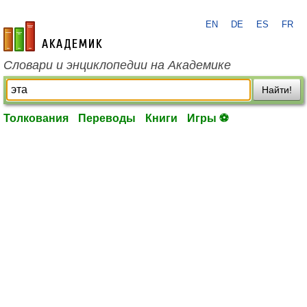
EN
DE
ES
FR
academic.ru
Словари и энциклопедии на Академике
Найти!
Толкования
Переводы
Книги
Игры ⚽