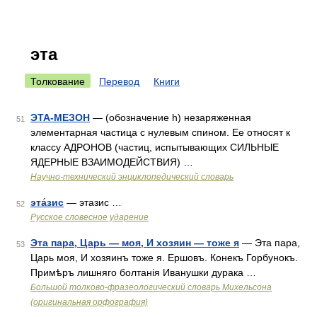
эта
Толкование
Перевод
Книги
ЭТА-МЕЗОН
— (обозначение h) незаряженная
51
элементарная частица с нулевым спином. Ее относят к
классу АДРОНОВ (частиц, испытывающих СИЛЬНЫЕ
ЯДЕРНЫЕ ВЗАИМОДЕЙСТВИЯ) …
Научно-технический энциклопедический словарь
эта́зис
— этазис …
52
Русское словесное ударение
Эта пара, Царь — моя, И хозяин — тоже я
— Эта пара,
53
Царь моя, И хозяинъ тоже я. Ершовъ. Конекъ Горбунокъ.
Примѣръ лишняго болтанія Иванушки дурака …
Большой толково-фразеологический словарь Михельсона
(оригинальная орфография)