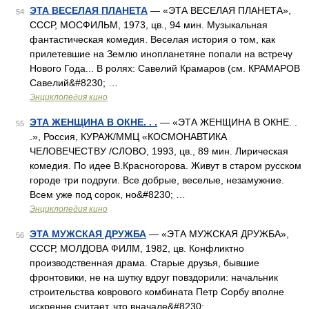
ЭТА ВЕСЕЛАЯ ПЛАНЕТА
— «ЭТА ВЕСЕЛАЯ ПЛАНЕТА»,
54
СССР, МОСФИЛЬМ, 1973, цв., 94 мин. Музыкальная
фантастическая комедия. Веселая история о том, как
прилетевшие на Землю инопланетяне попали на встречу
Нового Года... В ролях: Савелий Крамаров (см. КРАМАРОВ
Савелий&#8230; …
Энциклопедия кино
ЭТА ЖЕНЩИНА В ОКНЕ. . .
— «ЭТА ЖЕНЩИНА В ОКНЕ. .
55
.», Россия, КУРАЖ/ММЦ «КОСМОНАВТИКА
ЧЕЛОВЕЧЕСТВУ /СЛОВО, 1993, цв., 89 мин. Лирическая
комедия. По идее В.Красногорова. Живут в старом русском
городе три подруги. Все добрые, веселые, незамужние.
Всем уже под сорок, но&#8230; …
Энциклопедия кино
ЭТА МУЖСКАЯ ДРУЖБА
— «ЭТА МУЖСКАЯ ДРУЖБА»,
56
СССР, МОЛДОВА ФИЛМ, 1982, цв. Конфликтно
производственная драма. Старые друзья, бывшие
фронтовики, не на шутку вдруг повздорили: начальник
строительства коврового комбината Петр Сорбу вполне
искренне считает, что вначале&#8230; …