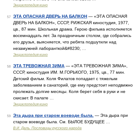
Энциклопедия кино
ЭТА ОПАСНАЯ ДВЕРЬ НА БАЛКОН
— «ЭТА ОПАСНАЯ
57
ДВЕРЬ НА БАЛКОН», СССР, РИЖСКАЯ киностудия, 1977,
цв., 87 мин. Школьная драма. Герою фильма исполняется
восемнадцать лет. За праздничным столом, где собрались
его друзья, выясняется, что ребята подшутили над
незамужней лаборанткой&#8230; …
Энциклопедия кино
ЭТА ТРЕВОЖНАЯ ЗИМА
— «ЭТА ТРЕВОЖНАЯ ЗИМА»,
58
СССР, киностудия ИМ. М.ГОРЬКОГО, 1975, цв., 77 мин.
Детский фильм. Коля Филатов попадает с тяжелым
заболеванием в санаторий, где ему предстоит неподвижно
пролежать долгие месяцы. Коля берет себя в руки и не
скисает. В палате …
Энциклопедия кино
Эта дыра при старом воеводе была.
— Эта дыра при
59
старом воеводе была. См. БЫЛОЕ БУДУЩЕЕ …
В.И. Даль. Пословицы русского народа