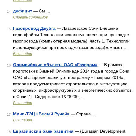
Википедия
дефицит
— См …
14
Словарь синонимов
Газопровод Джубга
— Лазаревское Сочи Внешние
15
видеофайлы Технологии использующиеся при прокладке
газопровода (компьютерная модель), часть 1. Технологии
использующиеся при прокладке газопровода(компьют …
Википедия
Олимпийские объекты ОАО «Газпром»
— В рамках
16
подготовки к Зимней Олимпиаде 2014 года в городе Сочи
ОАО «Газпром» реализует программу «Газпром 2014»,
которая предусматривает строительство и эксплуатацию
спортивных, инфраструктурных и энергетических объектов
в Сочи [1]. Содержание 1&#8230; …
Википедия
Мини-ТЭЦ «Белый Ручей»
— Страна …
17
Википедия
Евразийский банк развития
— (Eurasian Development
18