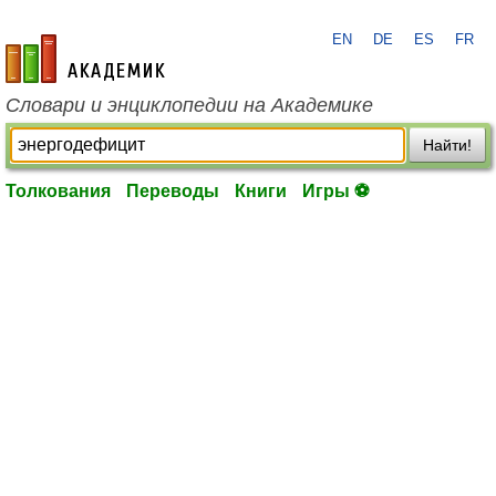
EN
DE
ES
FR
academic.ru
Словари и энциклопедии на Академике
Найти!
Толкования
Переводы
Книги
Игры ⚽