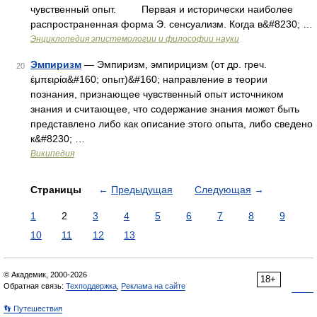
чувственный опыт. Первая и исторически наиболее
распространенная форма Э. сенсуализм. Когда в&#8230; …
Энциклопедия эпистемологии и философии науки
Эмпиризм
— Эмпиризм, эмпирицизм (от др. греч.
20
έμπειρία&#160; опыт)&#160; направление в теории
познания, признающее чувственный опыт источником
знания и считающее, что содержание знания может быть
представлено либо как описание этого опыта, либо сведено
к&#8230; …
Википедия
Страницы
←
Предыдущая
Следующая
→
1
2
3
4
5
6
7
8
9
10
11
12
13
© Академик, 2000-2026
18+
Обратная связь:
Техподдержка
,
Реклама на сайте
👣 Путешествия