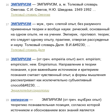
ЭМПИРИЗМ
— ЭМПИРИЗМ, а, м. Толковый словарь
16
Ожегова. С.И. Ожегов, Н.Ю. Шведова. 1949 1992 …
Толковый словарь Ожегова
ЭМПИРИЗМ
— муж., греч. слепой опыт, без разумного
17
примененья теории и вообще науки. рический, основанный
на одном опыте, не на учении. Эмпирик, ·противоп. теорик;
кто следует одному опыту, практике, отвергая рассужденье
и науку. Толковый словарь Даля. В.И.&#8230; …
Толковый словарь Даля
ЭМПИРИЗМ
— (от греч. empeiria опыт) англ. empirism;
18
empiricism; нем. Empirismus. Направление в теории
познания, к рое важнейшим источником и критерием
познания считает чувственный опыт, а формы мышления
рассматривает как исключительно субъективный
способ&#8230; …
Энциклопедия социологии
эмпиризм
— ЭМПИРИЗМ (от греч. ецлЕркх опыт)
19
теоретико познавательная позиция, согласно которой
источником и обоснованием всех знаний является