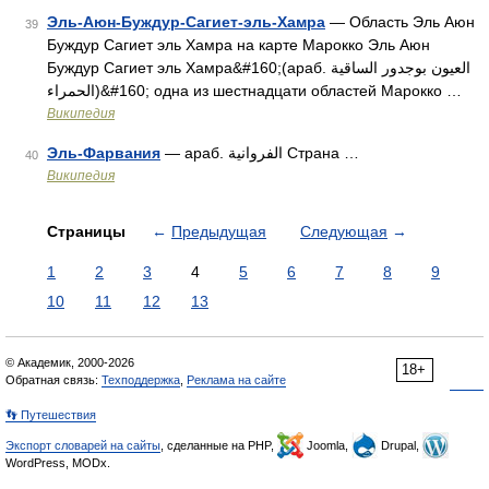
Эль-Аюн-Буждур-Сагиет-эль-Хамра
— Область Эль Аюн
39
Буждур Сагиет эль Хамра на карте Марокко Эль Аюн
Буждур Сагиет эль Хамра&#160;(араб. العيون بوجدور الساقية
الحمراء‎‎)&#160; одна из шестнадцати областей Марокко …
Википедия
Эль-Фарвания
— араб. الفروانية‎‎ Страна …
40
Википедия
Страницы
←
Предыдущая
Следующая
→
1
2
3
4
5
6
7
8
9
10
11
12
13
© Академик, 2000-2026
18+
Обратная связь:
Техподдержка
,
Реклама на сайте
👣 Путешествия
Экспорт словарей на сайты
, сделанные на PHP,
Joomla,
Drupal,
WordPress, MODx.