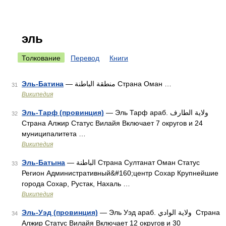
эль
Толкование
Перевод
Книги
Эль-Батина
— منطقة الباطنة Страна Оман …
31
Википедия
Эль-Тарф (провинция)
— Эль Тарф араб. ولاية الطارف ‎‎
32
Страна Алжир Статус Вилайя Включает 7 округов и 24
муниципалитета …
Википедия
Эль-Батына
— الباطنة Страна Султанат Оман Статус
33
Регион Административный&#160;центр Сохар Крупнейшие
города Сохар, Рустак, Нахаль …
Википедия
Эль-Уэд (провинция)
— Эль Уэд араб. ولاية الوادي ‎‎ Страна
34
Алжир Статус Вилайя Включает 12 округов и 30