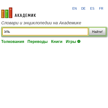
EN
DE
ES
FR
academic.ru
Словари и энциклопедии на Академике
Найти!
Толкования
Переводы
Книги
Игры ⚽