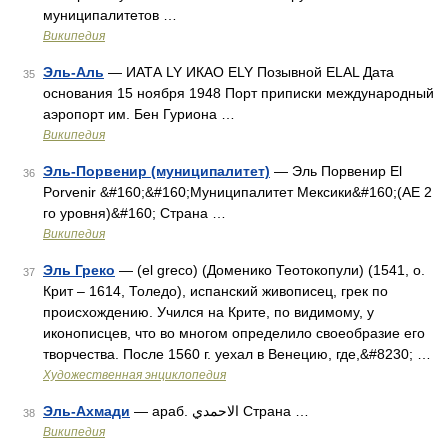
муниципалитетов …
Википедия
Эль-Аль
— ИАТА LY ИКАО ELY Позывной ELAL Дата
35
основания 15 ноября 1948 Порт приписки международный
аэропорт им. Бен Гуриона …
Википедия
Эль-Порвенир (муниципалитет)
— Эль Порвенир El
36
Porvenir &#160;&#160;Муниципалитет Мексики&#160;(АЕ 2
го уровня)&#160; Страна …
Википедия
Эль Греко
— (el greco) (Доменико Теотокопули) (1541, о.
37
Крит – 1614, Толедо), испанский живописец, грек по
происхождению. Учился на Крите, по видимому, у
иконописцев, что во многом определило своеобразие его
творчества. После 1560 г. уехал в Венецию, где,&#8230; …
Художественная энциклопедия
Эль-Ахмади
— араб. الاحمدي‎‎ Страна …
38
Википедия