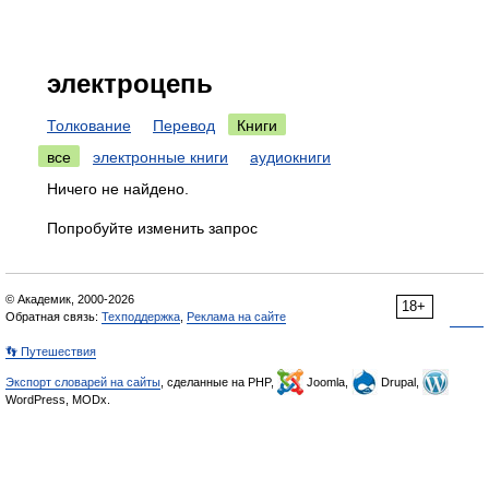
электроцепь
Толкование
Перевод
Книги
все
электронные книги
аудиокниги
Ничего не найдено.
Попробуйте изменить запрос
© Академик, 2000-2026
18+
Обратная связь:
Техподдержка
,
Реклама на сайте
👣 Путешествия
Экспорт словарей на сайты
, сделанные на PHP,
Joomla,
Drupal,
WordPress, MODx.