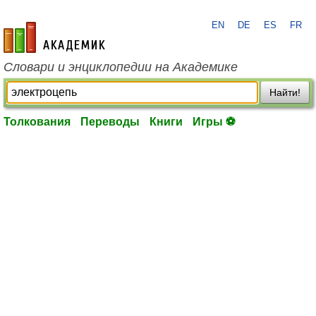
EN
DE
ES
FR
academic.ru
Словари и энциклопедии на Академике
Найти!
Толкования
Переводы
Книги
Игры ⚽