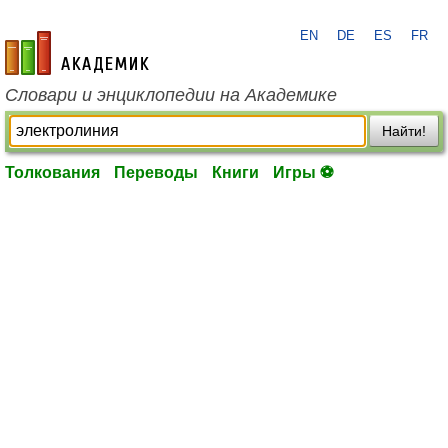
EN
DE
ES
FR
academic.ru
Словари и энциклопедии на Академике
Найти!
Толкования
Переводы
Книги
Игры ⚽