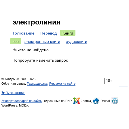
электролиния
Толкование
Перевод
Книги
все
электронные книги
аудиокниги
Ничего не найдено.
Попробуйте изменить запрос
© Академик, 2000-2026
18+
Обратная связь:
Техподдержка
,
Реклама на сайте
👣 Путешествия
Экспорт словарей на сайты
, сделанные на PHP,
Joomla,
Drupal,
WordPress, MODx.