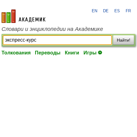
EN
DE
ES
FR
academic.ru
Словари и энциклопедии на Академике
Найти!
Толкования
Переводы
Книги
Игры ⚽