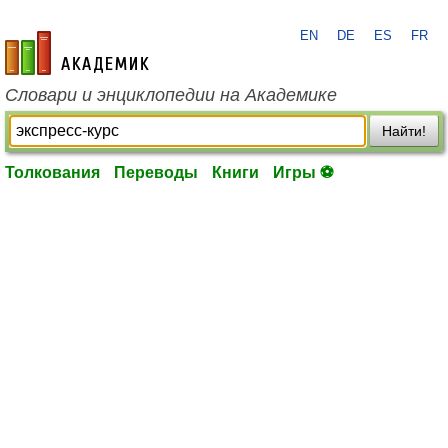
EN
DE
ES
FR
academic.ru
Словари и энциклопедии на Академике
Найти!
Толкования
Переводы
Книги
Игры ⚽