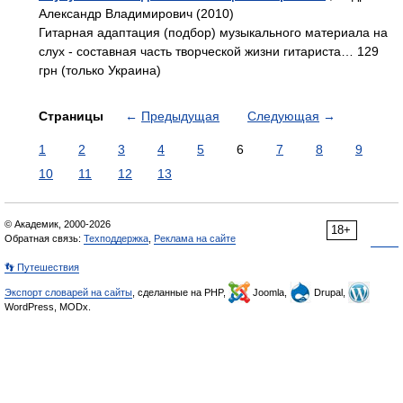
Александр Владимирович (2010)
Гитарная адаптация (подбор) музыкального материала на
слух - составная часть творческой жизни гитариста… 129
грн (только Украина)
Страницы
←
Предыдущая
Следующая
→
1
2
3
4
5
6
7
8
9
10
11
12
13
© Академик, 2000-2026
18+
Обратная связь:
Техподдержка
,
Реклама на сайте
👣 Путешествия
Экспорт словарей на сайты
, сделанные на PHP,
Joomla,
Drupal,
WordPress, MODx.