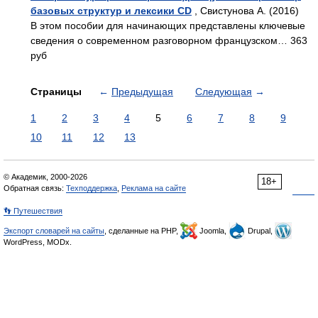
базовых структур и лексики CD
, Свистунова А. (2016)
В этом пособии для начинающих представлены ключевые
сведения о современном разговорном французском… 363
руб
Страницы
←
Предыдущая
Следующая
→
1
2
3
4
5
6
7
8
9
10
11
12
13
© Академик, 2000-2026
18+
Обратная связь:
Техподдержка
,
Реклама на сайте
👣 Путешествия
Экспорт словарей на сайты
, сделанные на PHP,
Joomla,
Drupal,
WordPress, MODx.