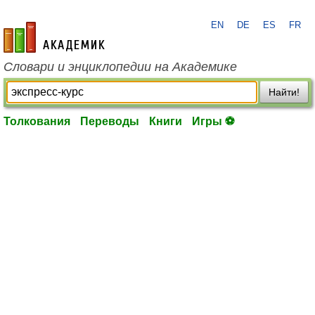
EN
DE
ES
FR
academic.ru
Словари и энциклопедии на Академике
Найти!
Толкования
Переводы
Книги
Игры ⚽