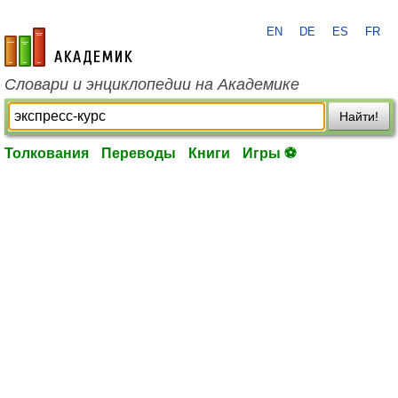
EN
DE
ES
FR
academic.ru
Словари и энциклопедии на Академике
Найти!
Толкования
Переводы
Книги
Игры ⚽