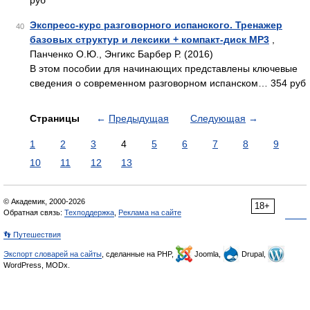
руб
Экспресс-курс разговорного испанского. Тренажер
40
базовых структур и лексики + компакт-диск MP3
,
Панченко О.Ю., Энгикс Барбер Р. (2016)
В этом пособии для начинающих представлены ключевые
сведения о современном разговорном испанском… 354 руб
Страницы
←
Предыдущая
Следующая
→
1
2
3
4
5
6
7
8
9
10
11
12
13
© Академик, 2000-2026
18+
Обратная связь:
Техподдержка
,
Реклама на сайте
👣 Путешествия
Экспорт словарей на сайты
, сделанные на PHP,
Joomla,
Drupal,
WordPress, MODx.