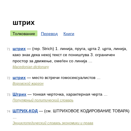
штрих
Толкование
Перевод
Книги
штрих
— (гер. Strich) 1. линија, пруга, црта 2. црта, линија,
71
како знак дека некој текст се поништува 3. ограничен
простор за движење, омеѓен со линија …
Macedonian dictionary
штрих
— место встречи гомосексуалистов …
72
Воровской жаргон
Штрих
— тонкая черточка, характерная черта …
73
Популярный политический словарь
ШТРИХ-КОД
— (см. ШТРИХОВОЕ КОДИРОВАНИЕ ТОВАРА)
74
…
Энциклопедический словарь экономики и права