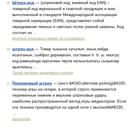
Штрих-код
— (штриховой код, книжный код EAN) –
75
товарный код журнальной и газетной продукции и книг,
выполненный в стандарте Международной ассоциации
товарной нумерации (EAN), представляет собой
чередование темных и светлых полос разной ширины. Код
состоит из …
Краткий толковый словарь по полиграфии
штрих-код
— Товар тышына сугылып, аның кайда
76
ясалганын, сыйфат дәрәҗәсен, составын һ. б. ш. махсус
код рәвешендә күрсәткән төрле калынлыктагы сызыклар
җыелмасы …
Татар теленең аңлатмалы сүзлеге
Переменный штрих
— (англ.&#160;alternate picking)&#160;
77
техника игры на гитаре, в которой строго применяются
переменные нижние и верхние штриховые удары,
наиболее распространенный метод игры медиатором. Если
эта техника производится на одной ноте с высокой&#8230;
…
Википедия