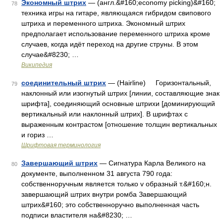
Экономный штрих
— (англ.&#160;economy picking)&#160;
78
техника игры на гитаре, являющаяся гибридом свипового
штриха и переменного штриха. Экономный штрих
предполагает использование переменного штриха кроме
случаев, когда идёт переход на другие струны. В этом
случае&#8230; …
Википедия
соединительный штрих
— (Hairline) Горизонтальный,
79
наклонный или изогнутый штрих [линии, составляющие знак
шрифта], соединяющий основные штрихи [доминирующий
вертикальный или наклонный штрих]. В шрифтах с
выраженным контрастом [отношение толщин вертикальных
и гориз …
Шрифтовая терминология
Завершающий штрих
— Сигнатура Карла Великого на
80
документе, выполненном 31 августа 790 года:
собственноручным является только v образный т.&#160;н.
завершающий штрих внутри ромба Завершающий
штрих&#160; это собственноручно выполненная часть
подписи властителя на&#8230; …