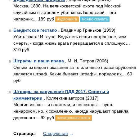
7
Москва, 1890. На великосветской охоте под Москвой
случайным выстрелом убит князь Боровской – его
напарник… 189 руб
аудиокнига
можно скачать
Бандитское гестапо
, Владимир Гриньков (1999)
8
Убить врага! И глупо. Ведь есть вещи пострашнее, чем
смерть, - когда жизнь врага превращается в сплошную…
310 руб
Штрафы и ваши права
, М. И. Петров (2006)
9
Одним из видов наказания за те или иные правонарушения
является штраф. Какие бывают штрафы, порядок их… 60
руб
Штрафы за нарушение ПДД 2017. Советы и
10
комментарии
, Коллектив авторов (2017)
Многие из нас – и водители, и пешеходы – пусть
ненароком, но, к сожалению, иногда нарушают правила
дорожного… 92 руб
электронная книга
Страницы
Следующая
→