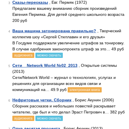
Сказы-пересказы
, Евг. Пермяк (1972)
3
Предлагаем вашему вниманию сборник произведений
Евгения Пермяка. Для детей среднего школьного возраста
200 руб
Ваша машина затонирована правильно?
, Творческий
4
коллектив шоу «Сергей Стиллавин и его друзья»
В Госдуме поддержали увеличение штрафов за тонировку.
В случае одобрения законопроекта штраф за это… 49 руб
аудиокнига
можно скачать
Сети _ Network World №02_2013
, Открытые системы
5
(2013)
Сети/Network World – журнал о технологиях, услугах и
решениях для организации всех видов связи и
коммуникаций на… 49.9 руб
электронная книга
Нефритовые четки. Сборник
, Борис Акунин (2006)
6
Сборник рассказов и небольших повестей раскрывает
читателю, где был и что делал Эраст Петрович в… 382 руб
аудиокнига
можно скачать
Одна десятая процента
, Борис Акунин (2013)