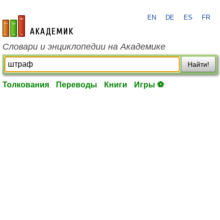
EN
DE
ES
FR
academic.ru
Словари и энциклопедии на Академике
Найти!
Толкования
Переводы
Книги
Игры ⚽