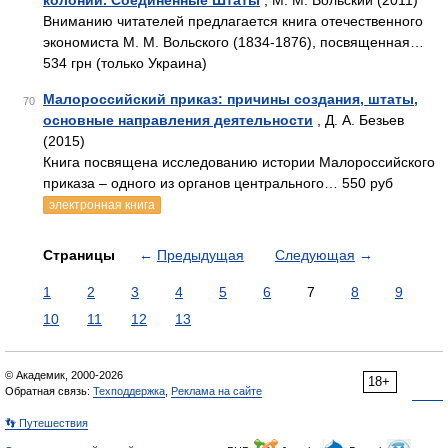
колонии. Соединенные Штаты
, М. М. Вольский (2011)
Вниманию читателей предлагается книга отечественного
экономиста М. М. Вольского (1834-1876), посвященная…
534 грн (только Украина)
Малороссийский приказ: причины создания, штаты,
70
основные направления деятельности
, Д. А. Безьев
(2015)
Книга посвящена исследованию истории Малороссийского
приказа – одного из органов центрального… 550 руб
электронная книга
Страницы
←
Предыдущая
Следующая
→
1
2
3
4
5
6
7
8
9
10
11
12
13
© Академик, 2000-2026
18+
Обратная связь:
Техподдержка
,
Реклама на сайте
👣 Путешествия