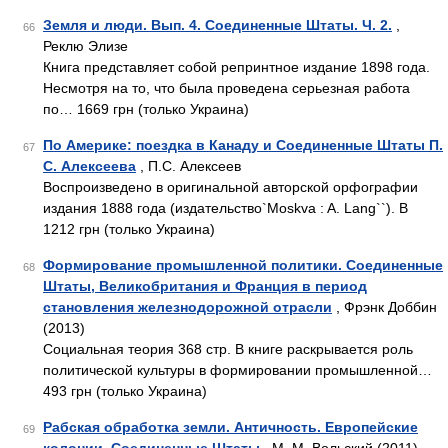
Земля и люди. Вып. 4. Соединенные Штаты. Ч. 2.
,
66
Реклю Элизе
Книга представляет собой репринтное издание 1898 года.
Несмотря на то, что была проведена серьезная работа
по… 1669 грн (только Украина)
По Америке: поездка в Канаду и Соединенные Штаты П.
67
С. Алексеева
, П.С. Алексеев
Воспроизведено в оригинальной авторской орфографии
издания 1888 года (издательство`Moskva : A. Lang``). В
1212 грн (только Украина)
Формирование промышленной политики. Соединенные
68
Штаты, Великобритания и Франция в период
становления железнодорожной отрасли
, Фрэнк Доббин
(2013)
Социальная теория 368 стр. В книге раскрывается роль
политической культуры в формировании промышленной…
493 грн (только Украина)
Рабская обработка земли. Античность. Европейские
69