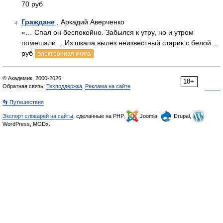
70 руб
Граждане
, Аркадий Аверченко
4
«… Спал он беспокойно. Забылся к утру, но и утром
помешали… Из шкапа вылез неизвестный старик с белой…
руб
электронная книга
© Академик, 2000-2026
18+
Обратная связь:
Техподдержка
,
Реклама на сайте
👣 Путешествия
Экспорт словарей на сайты
, сделанные на PHP,
Joomla,
Drupal,
WordPress, MODx.